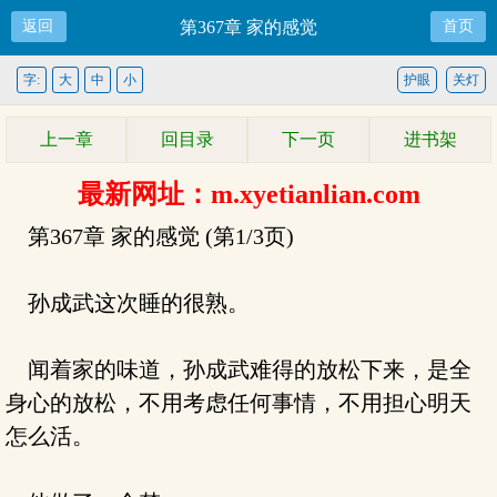
返回
第367章 家的感觉
首页
字:
大
中
小
护眼
关灯
上一章
回目录
下一页
进书架
最新网址：m.xyetianlian.com
第367章 家的感觉 (第1/3页)
孙成武这次睡的很熟。
闻着家的味道，孙成武难得的放松下来，是全
身心的放松，不用考虑任何事情，不用担心明天
怎么活。