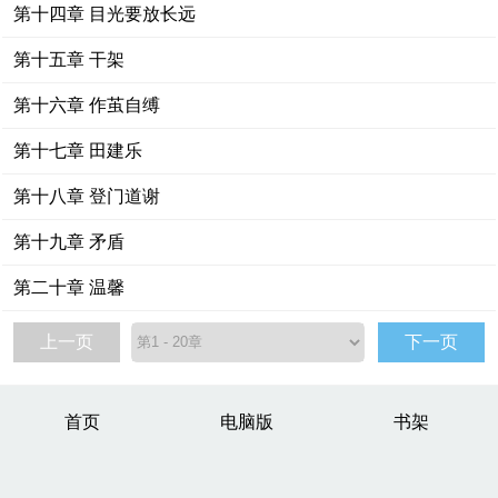
第十四章 目光要放长远
第十五章 干架
第十六章 作茧自缚
第十七章 田建乐
第十八章 登门道谢
第十九章 矛盾
第二十章 温馨
上一页
下一页
首页
电脑版
书架