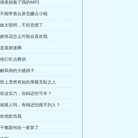
何倩表姐偷了我的MP3
 能不能带着幺舅也赚点小钱
 妹妹太聪明，不好忽悠了
 傲娇班花怎么可能会喜欢我
你是真财迷啊
让他们长点教训
 不解风情的大猪蹄子
 这世上竟然有如此厚颜无耻之人
 就你这实力，你妈还怕亏本？
 不就摇人吗，有钱还怕摇不到人？
何欢他欺负我
 你干脆跟何欢一家算了