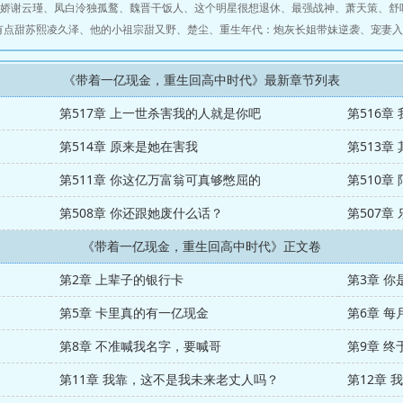
娇谢云瑾
、
凤白泠独孤鹜
、
魏晋干饭人
、
这个明星很想退休
、
最强战神
、
萧天策
、
舒
有点甜苏熙凌久泽
、
他的小祖宗甜又野
、
楚尘
、
重生年代：炮灰长姐带妹逆袭
、
宠妻入
《带着一亿现金，重生回高中时代》最新章节列表
第517章 上一世杀害我的人就是你吧
第516章
第514章 原来是她在害我
第513章
第511章 你这亿万富翁可真够憋屈的
第510章
第508章 你还跟她废什么话？
第507章
《带着一亿现金，重生回高中时代》正文卷
第2章 上辈子的银行卡
第3章 
第5章 卡里真的有一亿现金
第6章 每
第8章 不准喊我名字，要喊哥
第9章 
第11章 我靠，这不是我未来老丈人吗？
第12章 