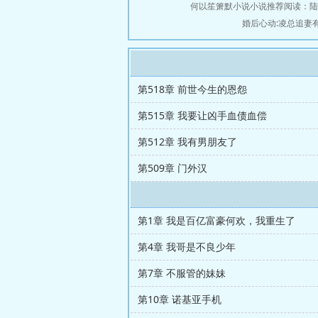
何以笙箫默小说小说推荐阅读：
陆
婚后心动:凌总追妻
第518章 前世今生的恩怨
第515章 我要让凶手血债血偿
第512章 我有男朋友了
第509章 门外汉
第1章 我是百亿富豪何欢，我重生了
第4章 我哥是不良少年
第7章 不服管的妹妹
第10章 诺基亚手机