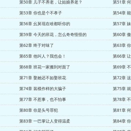
第50章 儿子不养老，让姑娘养老？
第51章 
第53章 你也是个不孝子
第54章
第56章 幺舅现在啥都听你的
第57章
第59章 今天的班花，怎么奇奇怪怪的
第60章
第62章 终于对味了
第63章 
第65章 他叫人？我也会！
第66章 
第68章 班花一家搬到对面了
第69章
第71章 娶她还不如娶班花
第72章
第74章 装模作样的大骗子
第75章
第77章 不惹事，也不怕事
第78章
第80章 你是头号罪犯
第81章 
第83章 一巴掌让人变得温柔
第84章