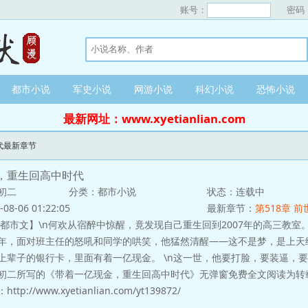
账号：
密码
都市小说
军史小说
网游小说
科幻小说
恐怖小说
最新网址：www.xyetianlian.com
代最新章节
，重生回高中时代
初二
分类：都市小说
状态：连载中
-06 01:22:05
最新章节：
第518章 
都市文】\n何欢从宿醉中惊醒，竟发现自己重生回到2007年的高三教室
年，面对班主任的怒吼和同学的哄笑，他猛然清醒——这不是梦，是上天给
上辈子的银行卡，里面有着一亿现金。 \n这一世，他要打脸，要装逼，
初二所写的《带着一亿现金，重生回高中时代》无弹窗免费全文阅读为转
://www.xyetianlian.com/yt139872/