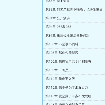
第85章 我不知道
第88章 何老弟就算不喝酒，也得坐主桌
第91章 公开演讲
第94章 036和038
第97章 第三位股东居然是何欢
第100章 不是读书的料
第103章 那你包养我呗
第106章 想抓我早恋？门都没有！
第109章 一号员工
第112章 我也要入股
第115章 我不是为了那五百万
第118章 就是脑子有点不太聪明
第121章 咱俩之间就有关系