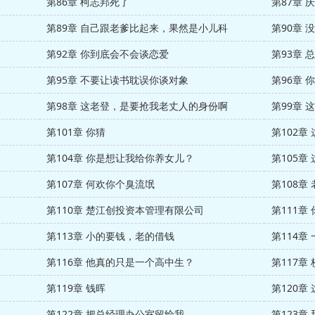
第86章 柯志邦死了
第87章 
第89章 自己跟老爹比起来，果然是小儿科
第90章
第92章 你到底会不会谈恋爱
第93章
第95章 不要让读书耽误你谈对象
第96章 
第98章 这老登，是要抢我老丈人的身份啊
第99章
第101章 你猜
第102章
第104章 你是想让我给你养女儿？
第105章
第107章 何欢你个臭流氓
第108章
第110章 楚江创投资本管理有限公司
第111章
第113章 小的要钱，老的借钱
第114
第116章 他真的只是一个高中生？
第117
第119章 钱晖
第120
第122章 把总经理办公室留给我
第123