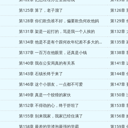
第125章 算了，老子溜了
第126
第128章 你们欺负谁不好，偏要欺负何欢他妈
第129章
第131章 架是一起打的，骂是我一个人挨的
第132章
第134章 他是不是有个跟何欢年纪差不多大的孙女？
第135章
第137章 一百万在他眼里，还真是小钱
第138章
第140章 我在公安局真的有关系
第141章
第143章 石镇长终于来了
第144
第146章 这个小朋友，一点都不可爱
第147
第149章 真是一个狡猾的家伙
第150章
第152章 不得劲的心，终于舒坦了
第153
第155章 别来我家，我家已经住满了
第156章
第158章 最差的学渣泡最强的学霸
第159章