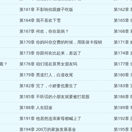
第161章 不影响你跟嫂子吃饭
第162章
第164章 我不喜欢下雪
第165章
第167章 何欢，你在装病？
第168章
第170章 你妈叫你交费的时候，用医保卡报销
第171章
第173章 你跟何欢比起来，差远了
第174章
得着？
第176章 咱们现在算男女朋友吗
第177章
第179章 黑道打人，白道收尾
第180章
第182章 完了，小娇妻也重生了
第183
第185章 不听话的小朋友就要被打屁股
第186章
第188章 人在囧途
第189章
第191章 他居然连亲家母都喊上了
第192章
第194章 200万的家族发展基金
第195章