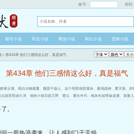
账号：
密码
都市小说
军史小说
网游小说
科幻小说
恐怖小说
代
> 第434章 他们三感情这么好，真是福气
第434章 他们三感情这么好，真是福气
娇谢云瑾
、
凤白泠独孤鹜
、
魏晋干饭人
、
这个明星很想退休
、
最强战神
、
萧天策
、
舒
有点甜苏熙凌久泽
、
他的小祖宗甜又野
、
楚尘
、
重生年代：炮灰长姐带妹逆袭
、
宠妻入
多了。
间一股热浪袭来，让人感到口干舌燥。