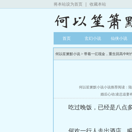
将本站设为首页
|
收藏本站
首页
玄幻小说
仙侠小说
何以笙箫默小说
>
带着一亿现金，重生回高中时
何以笙箫默小说小说推荐阅读：
陆
婚后心动:凌总追妻
吃过晚饭，已经是八点
何欢一行人走出酒店，瞬