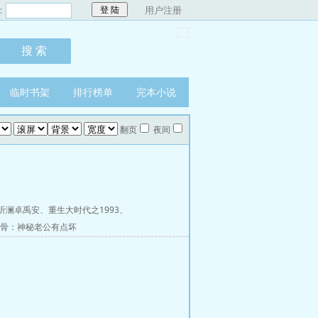
：
用户注册
临时书架
排行榜单
完本小说
翻页
夜间
听澜卓禹安
、
重生大时代之1993
、
骨：神秘老公有点坏