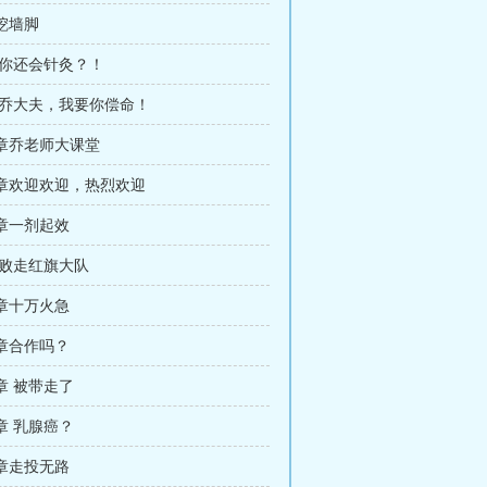
挖墙脚
 你还会针灸？！
 乔大夫，我要你偿命！
章乔老师大课堂
章欢迎欢迎，热烈欢迎
章一剂起效
 败走红旗大队
章十万火急
章合作吗？
章 被带走了
章 乳腺癌？
章走投无路