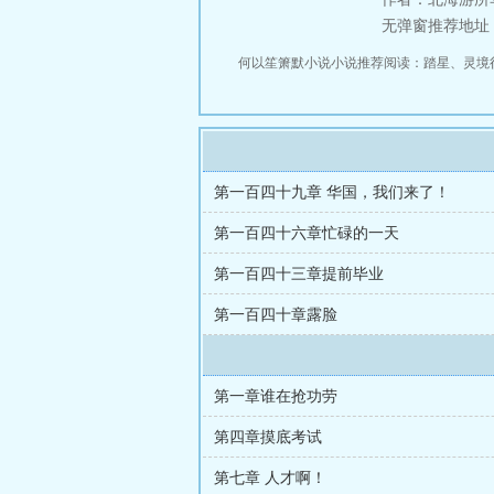
无弹窗推荐地址：http
何以笙箫默小说小说推荐阅读：
踏星
、
灵境
第一百四十九章 华国，我们来了！
第一百四十六章忙碌的一天
第一百四十三章提前毕业
第一百四十章露脸
第一章谁在抢功劳
第四章摸底考试
第七章 人才啊！