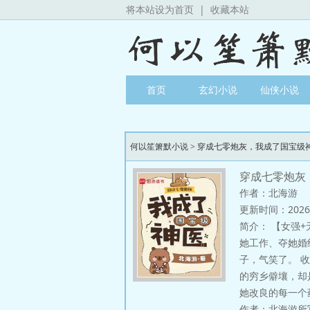
将本站设为首页
|
收藏本站
首页
玄幻小说
仙侠小说
何以笙箫默小说
>
穿成七零炮灰，我成了国宝级
穿成七零炮灰
作者：北海游
更新时间：2026-08
简介：
【女强+
她工作、夺她婚
子，气笑了。 
的穷乡僻壤，却
她改良的每一个
作者：北海游所