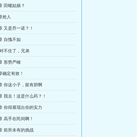
章 田螺姑娘？
章抢人
章 又是乔一诺？！
章 自愧不如
 对不住了，兄弟
章 形势严峻
章确定有效！
章 你这小子，挺有胆啊
章 我去！这是什么药？！
章 你得展现出你的实力
章 高手在民间啊！
章 前所未有的挑战