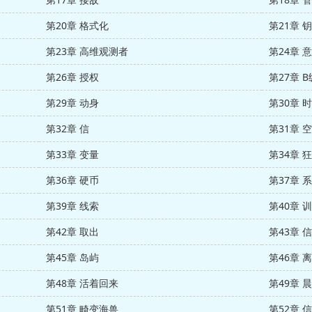
第20章 格式化
第21章 
第23章 高维观测者
第24章 
第26章 授权
第27章 
第29章 动身
第30章 
第32章 信
第31章 
第33章 变量
第34章 
第36章 硬币
第37章 
第39章 线索
第40章 
第42章 取出
第43章 
第45章 岛屿
第46章 
第48章 活着回来
第49章 
第51章 畸变海兽
第52章 