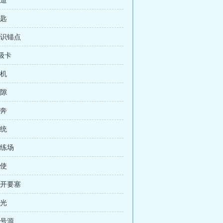
钥匙
意识锚点
B级卡
时机
空隙
狂奔
系统
训练场
信使
离开要塞
晨光
信号源