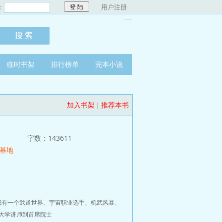
：
用户注册
临时书架
排行榜单
完本小说
加入书架
推荐本书
|
字数：143611
进基地
我有一个武道世界
、
宇宙职业选手
、
机武风暴
、
大学讲师到首席院士