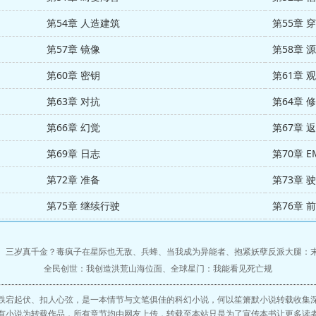
第54章 人造建筑
第55章 
第57章 镜像
第58章 
第60章 密钥
第61章 
第63章 对抗
第64章 
第66章 幻觉
第67章 
第69章 日志
第70章 
第72章 准备
第73章 
第75章 继续行驶
第76章 
、
三岁真千金？毒疯子在星际也无敌
、
兵蜂
、
当我成为异能者
、
抱紧妖孽反派大腿：
全民创世：我创造洪荒山海位面
、
全球星门：我能看见死亡规
跌宕起伏、扣人心弦，是一本情节与文笔俱佳的科幻小说，何以笙箫默小说转载收集
有小说为转载作品，所有章节均由网友上传，转载至本站只是为了宣传本书让更多读