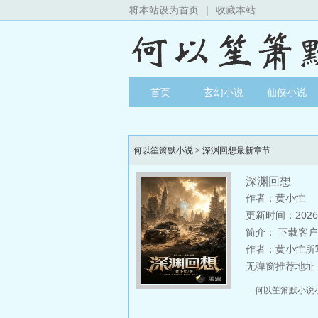
将本站设为首页
|
收藏本站
首页
玄幻小说
仙侠小说
何以笙箫默小说
>
深渊回想最新章节
深渊回想
作者：黄小忙
更新时间：2026-06
简介：
下载客户
作者：黄小忙所
无弹窗推荐地址：http
何以笙箫默小说