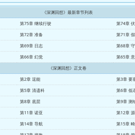
《深渊回想》最新章节列表
第75章 继续行驶
第74章 
第72章 准备
第71章 
第69章 日志
第68章 
第66章 幻觉
第65章 
《深渊回想》正文卷
第2章 逞能
第3章 要
第5章 清遗科
第6章 低
第8章 底层
第9章 测
第11章 诺亚
第12章 
第14章 导航
第15章 
第17章 接敌
第18章 