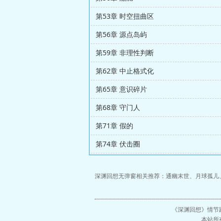
第53章 时空扭曲区
第56章 源点岛屿
第59章 非理性判断
第62章 中止格式化
第65章 意识碎片
第68章 守门人
第71章 假的
第74章 伏击圈
深渊回想无弹窗相关推荐：
通幽末世
、
月球孤儿
《
深渊回想
》情节
本站所