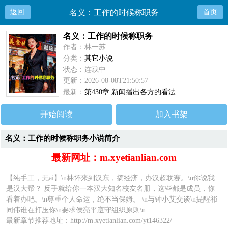
返回
名义：工作的时候称职务
首页
名义：工作的时候称职务
作者：林一苏
分类：
其它小说
状态：连载中
更新：2026-08-08T21:50:57
最新：
第430章 新闻播出各方的看法
开始阅读
加入书架
名义：工作的时候称职务小说简介
最新网址：m.xyetianlian.com
【纯手工，无ai】\n林怀来到汉东，搞经济，办汉超联赛。\n你说我
是汉大帮？ 反手就给你一本汉大知名校友名册，这些都是成员，你
看着办吧。\n尊重个人命运，绝不当保姆。 \n与钟小艾交谈\n提醒祁
同伟谁在打压你\n要求侯亮平遵守组织原则\n……
最新章节推荐地址：http://m.xyetianlian.com/yt146322/