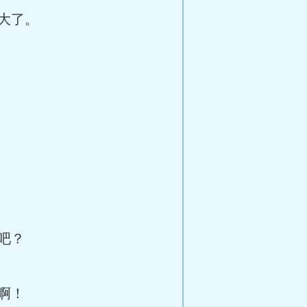
大了。
吧？
啊！