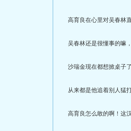
高育良在心里对吴春林直
吴春林还是很懂事的嘛，
沙瑞金现在都想掀桌子
从来都是他追着别人猛打
高育良怎么敢的啊！这汉