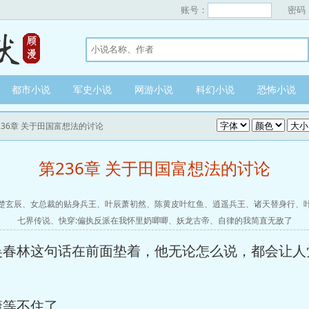
账号：
密码
都市小说
军史小说
网游小说
科幻小说
恐怖小说
236章 关于田国富想法的讨论
第236章 关于田国富想法的讨论
楚玄辰
、
女总裁的贴身兵王
、
叶辰萧初然
、
陈黄皮叶红鱼
、
逍遥兵王
、
诸天替身行
、
七界传说
、
快穿:偏执反派在我怀里奶唧唧
、
妖龙古帝
、
自律的我简直无敌了
春林这句话在前面垫着，他无论怎么说，都会让人
等不住了。