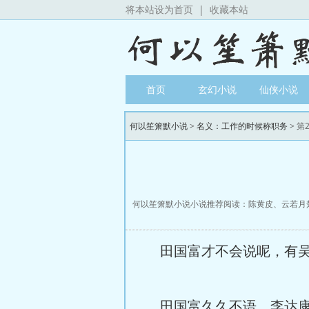
将本站设为首页
|
收藏本站
首页
玄幻小说
仙侠小说
何以笙箫默小说
>
名义：工作的时候称职务
> 第
何以笙箫默小说小说推荐阅读：
陈黄皮
、
云若月
田国富才不会说呢，有吴
田国富久久不语，李达康