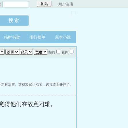
：
用户注册
临时书架
排行榜单
完本小说
翻页
夜间
叶新林清雪
、
穿成农家小福宝，逃荒路上开挂了
、
觉得他们在故意刁难。