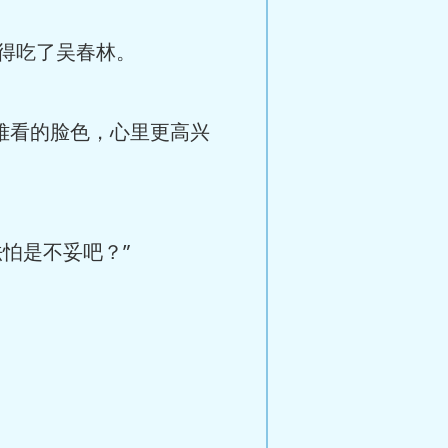
得吃了吴春林。
难看的脸色，心里更高兴
怕是不妥吧？”