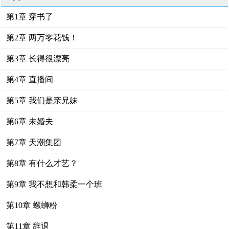
第1章 穿书了
第2章 两万零花钱！
第3章 长得很漂亮
第4章 直播间
第5章 我们是亲兄妹
第6章 未婚夫
第7章 天潮集团
第8章 有什么才艺？
第9章 我不想和韩柔一个班
第10章 螺蛳粉
第11章 辞退