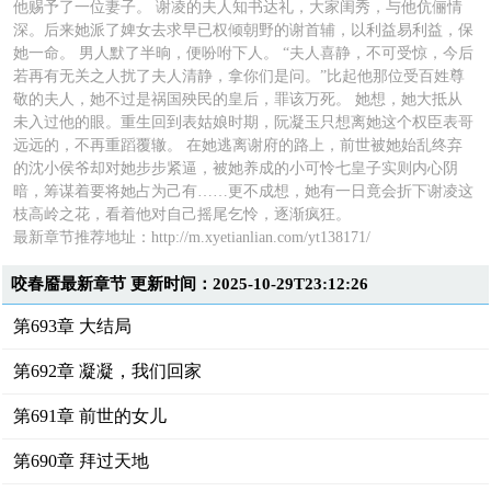
他赐予了一位妻子。 谢凌的夫人知书达礼，大家闺秀，与他伉俪情
深。后来她派了婢女去求早已权倾朝野的谢首辅，以利益易利益，保
她一命。 男人默了半晌，便吩咐下人。 “夫人喜静，不可受惊，今后
若再有无关之人扰了夫人清静，拿你们是问。”比起他那位受百姓尊
敬的夫人，她不过是祸国殃民的皇后，罪该万死。 她想，她大抵从
未入过他的眼。重生回到表姑娘时期，阮凝玉只想离她这个权臣表哥
远远的，不再重蹈覆辙。 在她逃离谢府的路上，前世被她始乱终弃
的沈小侯爷却对她步步紧逼，被她养成的小可怜七皇子实则内心阴
暗，筹谋着要将她占为己有……更不成想，她有一日竟会折下谢凌这
枝高岭之花，看着他对自己摇尾乞怜，逐渐疯狂。
最新章节推荐地址：http://m.xyetianlian.com/yt138171/
咬春靥最新章节 更新时间：2025-10-29T23:12:26
第693章 大结局
第692章 凝凝，我们回家
第691章 前世的女儿
第690章 拜过天地