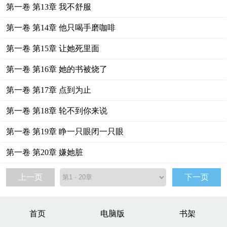
第一卷 第13章 我不舒服
第一卷 第14章 他只喝手磨咖啡
第一卷 第15章 让她死里面
第一卷 第16章 她的书被烧了
第一卷 第17章 点到为止
第一卷 第18章 轮不到你来说
第一卷 第19章 睁一只眼闭一只眼
第一卷 第20章 嫌她脏
上一页
下一页
首页
电脑版
书架