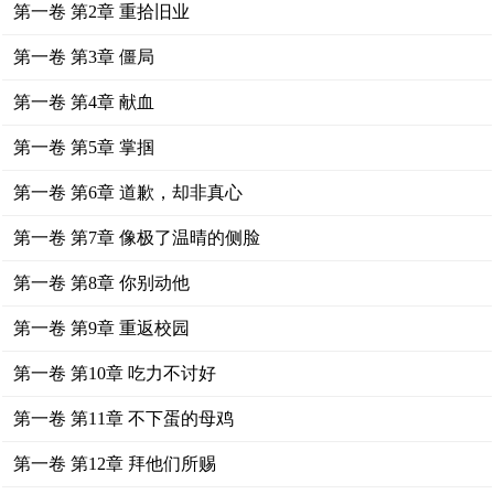
第一卷 第2章 重拾旧业
第一卷 第3章 僵局
第一卷 第4章 献血
第一卷 第5章 掌掴
第一卷 第6章 道歉，却非真心
第一卷 第7章 像极了温晴的侧脸
第一卷 第8章 你别动他
第一卷 第9章 重返校园
第一卷 第10章 吃力不讨好
第一卷 第11章 不下蛋的母鸡
第一卷 第12章 拜他们所赐