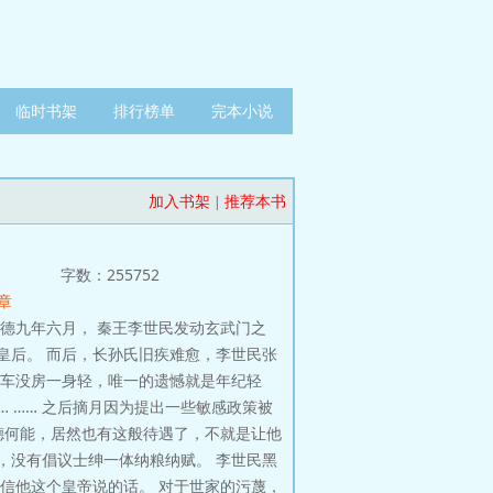
临时书架
排行榜单
完本小说
加入书架
推荐本书
|
字数：255752
 章
，武德九年六月， 秦王李世民发动玄武门之
皇后。 而后，长孙氏旧疾难愈，李世民张
没车没房一身轻，唯一的遗憾就是年纪轻
 …… 之后摘月因为提出一些敏感政策被
何德何能，居然也有这般待遇了，不就是让他
，没有倡议士绅一体纳粮纳赋。 李世民黑
信他这个皇帝说的话。 对于世家的污蔑，