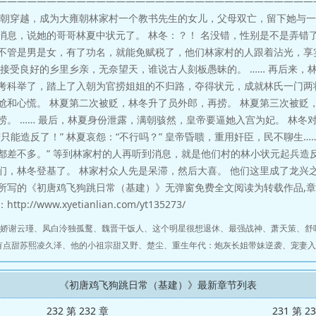
————————————————————————————————
一朝穿越，成为大雍朝林家村一个教书先生的女儿，父母双亡，留下她与一
消息，说她的哥哥林夏中状元了。 林冬：？！ 名没错，性别是不是弄错
不管是男是女，有了功名，就能免赋税了，他们林家村的人跟着沾光，享
着接受良好的乡里乡亲，无奈望天，谁说古人刻板愚昧的。 …… 再后来，
考科举了，踏上了入朝为官捞姐姐的不归路，夺得状元，成就林氏一门两状
尬和心慌。 林夏第二次被贬，林冬升了员外郎，再捞。 林夏第三次被贬
捞。 …… 最后，林夏身份泄露，满朝骇然，皇帝要逼她入宫为妃。 林冬
只能造反了！” 林夏哀怨：“不行吗？” 皇帝昏聩，重用奸臣，民不聊生…
都差不多。” 等到林家村的人再听到消息，就是他们村的林小状元起兵造
们，林冬登基了。 林家村众人先是呆滞，然后大喜。 他们这里成了龙兴
所写的《初唐鸡飞狗跳日常（基建）》无弹窗免费全文阅读为转载作品,
://www.xyetianlian.com/yt135273/
娇谢云瑾
、
凤白泠独孤鹜
、
魏晋干饭人
、
这个明星很想退休
、
最强战神
、
萧天策
、
舒
有点甜苏熙凌久泽
、
他的小祖宗甜又野
、
楚尘
、
重生年代：炮灰长姐带妹逆袭
、
宠妻入
《初唐鸡飞狗跳日常（基建）》最新章节列表
232 第 232 章
231 第 2