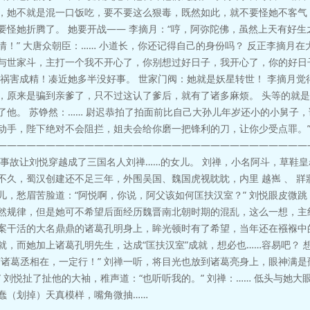
，她不就是混一口饭吃，要不要这么狠毒，既然如此，就不要怪她不客气
要怪她折腾了。 她要开战—— 李摘月：“哼，阿弥陀佛，虽然上天有好
情！” 大唐众朝臣：…… 小道长，你还记得自己的身份吗？ 反正李摘月
与世家斗，主打一个我不开心了，你别想过好日子，我开心了，你的好日
：祸害成精！凑近她多半没好事。 世家门阀：她就是妖星转世！ 李摘月
，原来是骗到亲爹了，只不过这认了爹后，就有了诸多麻烦。 头等的就是
了他。 苏铮然：…… 尉迟恭拍了拍面前比自己大孙儿年岁还小的小舅子，
动手，陛下绝对不会阻拦，姐夫会给你磨一把锋利的刀，让你少受点罪。”
————————————————————————————————
场事故让刘悦穿越成了三国名人刘禅……的女儿。 刘禅，小名阿斗，草鞋皇
不久，蜀汉创建还不足三年，外围吴国、魏国虎视眈眈，内里 越嶲 、 牂牁
儿，愁眉苦脸道：“阿悦啊，你说，阿父该如何匡扶汉室？” 刘悦眼皮微跳
然规律，但是她可不希望后面经历魏晋南北朝时期的混乱，这么一想，主
案干活的大名鼎鼎的诸葛孔明身上，眸光顿时有了希望，当年还在襁褓中
就，而她加上诸葛孔明先生，达成“匡扶汉室”成就，想必也……容易吧？
有诸葛丞相在，一定行！” 刘禅一听，将目光也放到诸葛亮身上，眼神满是
” 刘悦扯了扯他的大袖，稚声道：“也听听我的。” 刘禅：…… 低头与她
蠢（划掉）天真模样，嘴角微抽……