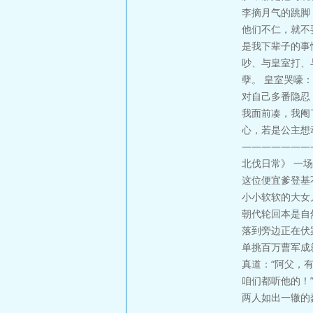
李摘月气的跳脚
他们不仁，就不
是我下辈子的事
吵、与皇室打、
孽。 皇室哭嚎
对自己多番隐忍
我面前凑，我阉
心，若是公主想
———————
北伐日常》 一
这位便宜爹登基
小小软软的大女
朝代轮回本是自
落到旁边正在伏
单挑百万曹军成
真道：“阿父，
咱们都听他的！
两人如出一辙的