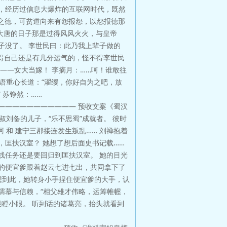
，经历过信息大爆炸的互联网时代，既然
生之德，可贫道向来有怨报怨，以怨报德那
在大唐的日子那是过得风风火火，与皇帝
子没了。 李世民曰：此乃我上辈子做的
觉得自己还是有几分运气的，怪不得李世民
——女大当嫁！ 李摘月：……呵！谁敢往
语重心长道：“濯缨，你好自为之吧，放
 苏铮然：……
——————————— 预收文案《蜀汉
叔刘备的儿子，“乐不思蜀”成就者。 彼时
 和 建宁三郡接连发生叛乱…… 刘禅抱着
，匡扶汉室？ 她想了想后面史书记载……
线任务还是要回归到匡扶汉室。 她的目光
的便宜爹跟着赵云七进七出，共同拿下了
 想到此，她转身小手捏住便宜爹的大手，认
孺慕与信赖，“相父雄才伟略，运筹帷幄，
大眼瞪小眼。 听到话的诸葛亮，抬头就看到