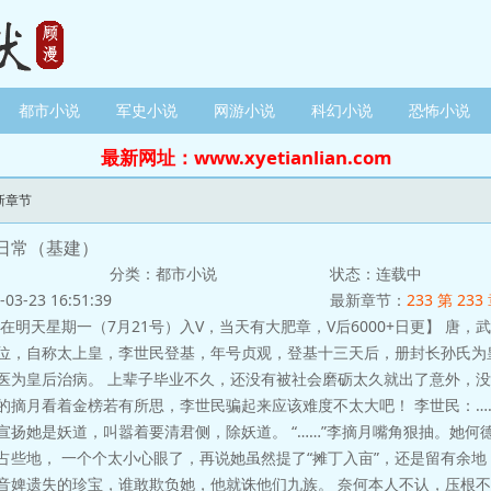
都市小说
军史小说
网游小说
科幻小说
恐怖小说
最新网址：www.xyetianlian.com
新章节
日常（基建）
分类：都市小说
状态：连载中
-23 16:51:39
最新章节：
233 第 233
在明天星期一（7月21号）入V，当天有大肥章，V后6000+日更】 唐
位，自称太上皇，李世民登基，年号贞观，登基十三天后，册封长孙氏为
医为皇后治病。 上辈子毕业不久，还没有被社会磨砺太久就出了意外，
的摘月看着金榜若有所思，李世民骗起来应该难度不太大吧！ 李世民：……
宣扬她是妖道，叫嚣着要清君侧，除妖道。 “……”李摘月嘴角狠抽。她
占些地， 一个个太小心眼了，再说她虽然提了“摊丁入亩”，还是留有余地
音婢遗失的珍宝，谁敢欺负她，他就诛他们九族。 奈何本人不认，压根不