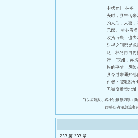
———————
中状元》 林冬
去时，县里传来
的人后，大喜，
元郎。 林冬看
收拾行囊，也去
对视之间都是尴
贬，林冬再再再
汗，“亲姐，再捞
族的事情，风险
县令过来通知他
作者：濯濯韶华
无弹窗推荐地址：http
何以笙箫默小说小说推荐阅读：
陆
婚后心动:凌总追妻
233 第 233 章