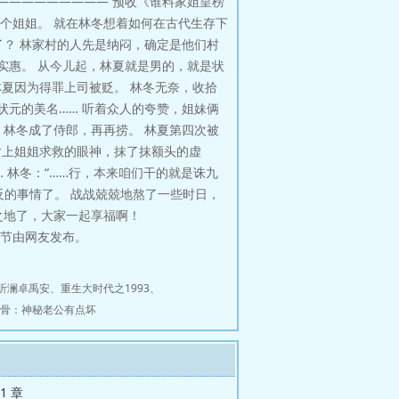
————————— 预收《谁料家姐皇榜
个姐姐。 就在林冬想着如何在古代生存下
了？ 林家村的人先是纳闷，确定是他们村
实惠。 从今儿起，林夏就是男的，就是状
林夏因为得罪上司被贬。 林冬无奈，收拾
元的美名…… 听着众人的夸赞，姐妹俩
，林冬成了侍郎，再再捞。 林夏第四次被
对上姐姐求救的眼神，抹了抹额头的虚
… 林冬：“……行，本来咱们干的就是诛九
反的事情了。 战战兢兢地熬了一些时日，
之地了，大家一起享福啊！
章节由网友发布。
听澜卓禹安
、
重生大时代之1993
、
骨：神秘老公有点坏
31 章