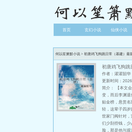
首页
玄幻小说
仙侠小说
何以笙箫默小说
>
初唐鸡飞狗跳日常（基建）最
初唐鸡飞狗跳
作者：濯濯韶华
更新时间：2026-03
简介：
【本文会
变，而后李渊退
贴金榜，悬赏名
轻，这辈子四岁
世家门阀针对，
们少刮些钱，少
脸，那是他与观