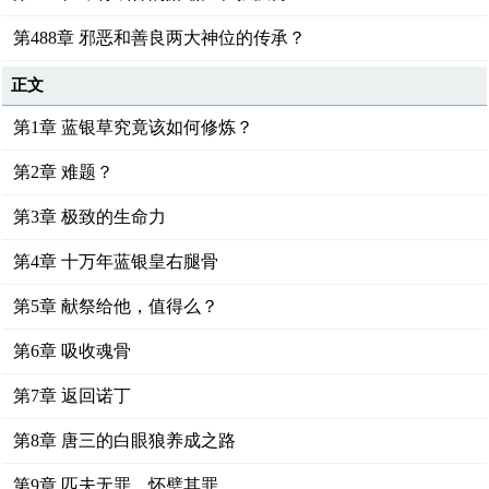
第488章 邪恶和善良两大神位的传承？
正文
第1章 蓝银草究竟该如何修炼？
第2章 难题？
第3章 极致的生命力
第4章 十万年蓝银皇右腿骨
第5章 献祭给他，值得么？
第6章 吸收魂骨
第7章 返回诺丁
第8章 唐三的白眼狼养成之路
第9章 匹夫无罪，怀璧其罪