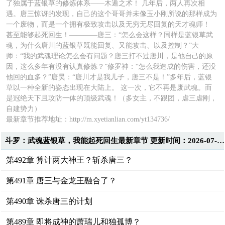
了独属于蓝银草的修炼体系——木遁之术！ 几年后，两人再次相
遇。唐三惊讶的发现，自己的这个哥哥并未像玉小刚所说的那样成为
一个废物，而是一个拥有极致攻击以及无穷无尽回复的天才魂师！
甚至能够起死回生！————唐三：“怎么会这样？同样是蓝银草武
魂，为什么唐川的蓝银草既能回复、又能攻击、以及控制？”大
师：“我的武魂理论怎么会有问题？唐三打不过唐川，是他自己的原
因，这么多年有没有认真修炼？”修罗神：“怎么我造成的伤害，还没
他回的血多？”唐昊：“唐川才是我儿子，唐三不是！”多年后，蓝银
草以一种全新的姿态出现在大陆上。 这一次，它不再是废武魂。而
是冠绝天下且攻防一体的顶级武魂！（多女主，不跟团，虐三虐刚，
自建势力）
最新章节推荐地址：http://m.xyetianlian.com/yt134736/
斗罗：武魂蓝银草，我能起死回生最新章节 更新时间：2026-07-31T00:01:00
第492章 算计两大神王？斩杀唐三？
第491章 唐三与金龙王融合了？
第490章 诛杀唐三的计划
第489章 即将成神的萧瑞儿和独孤博？