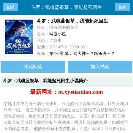
返回
斗罗：武魂蓝银草，我能起死回生
首页
斗罗：武魂蓝银草，我能起死回生
作者：没有刘海的兔子
分类：
网游小说
状态：连载中
更新：2026-07-31T00:01:00
最新：
第492章 算计两大神王？斩杀唐三？
开始阅读
加入书架
斗罗：武魂蓝银草，我能起死回生小说简介
最新网址：m.xyetianlian.com
穿越斗罗成为唐三的哥哥唐川。只觉醒出了蓝银草武魂，且先天魂力
只有一级。 唐三有眼无珠，并不知道自己的蓝银草乃是顶级植物系
武魂蓝银皇，生命力才是其最大的优点。 在玉小刚蛊惑下。唐三将
蓝银草发展成只会缠绕控制的废武魂！而唐川选择的却是一条截然不
同的修炼道路。 他的蓝银草不走控制系，而是生命系！并且自创出