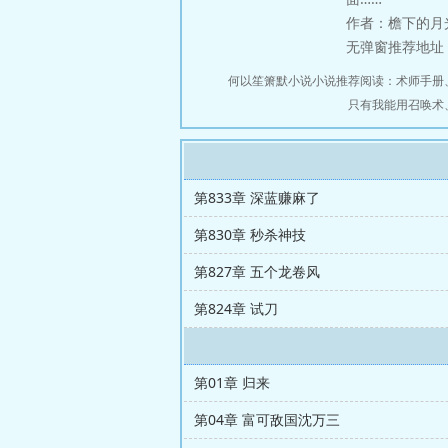
作者：檐下的月
无弹窗推荐地址：http
何以笙箫默小说小说推荐阅读：
术师手册
只有我能用召唤术
第833章 深蓝赚麻了
第830章 秒杀神技
第827章 五个龙卷风
第824章 试刀
第01章 归来
第04章 富可敌国沈万三