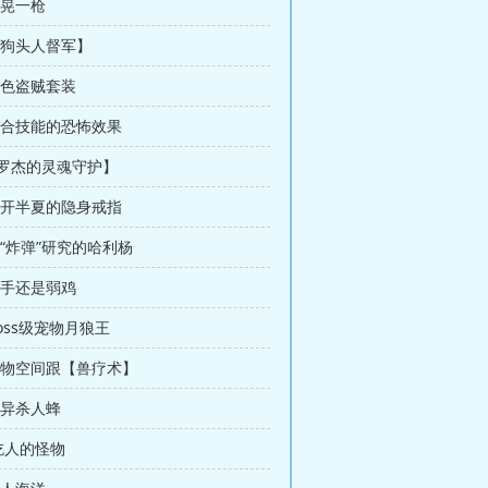
虚晃一枪
【狗头人督军】
蓝色盗贼套装
 组合技能的恐怖效果
【罗杰的灵魂守护】
 花开半夏的隐身戒指
搞“炸弹”研究的哈利杨
高手还是弱鸡
boss级宠物月狼王
 宠物空间跟【兽疗术】
变异杀人蜂
吃人的怪物