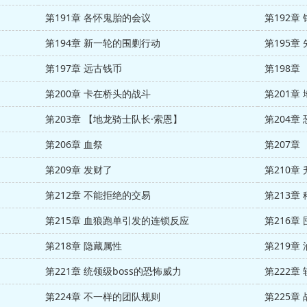
第191章 各怀鬼胎的会议
第192章
第194章 新一轮的围剿行动
第195章
第197章 远古钱币
第198章
第200章 卡在桥头的战斗
第201章
第203章 【地龙骑士队长·索恩】
第204章
第206章 血祭
第207章
第209章 发财了
第210章
第212章 不能拒绝的交易
第213章
第215章 血狼跑单引发的连锁反应
第216章
第218章 隐藏属性
第219章
第221章 统领级boss的恐怖威力
第222章
第224章 不一样的团队规则
第225章