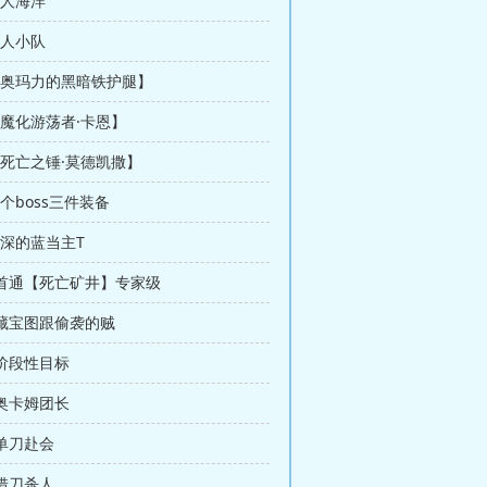
男人海洋
八人小队
 【奥玛力的黑暗铁护腿】
【魔化游荡者·卡恩】
【死亡之锤·莫德凯撒】
一个boss三件装备
更深的蓝当主T
 首通【死亡矿井】专家级
 藏宝图跟偷袭的贼
 阶段性目标
 奥卡姆团长
 单刀赴会
 借刀杀人