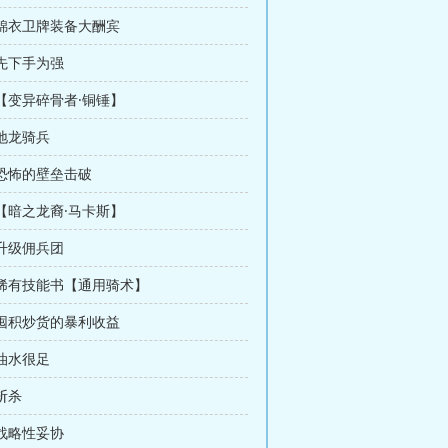
 锦衣卫牌装备大酬宾
 先下手为强
 【变异碎骨者·铜锤】
 地龙骑兵
 恐怖的壁垒击破
 【暗之龙裔·马卡斯】
 升级佣兵团
 稀有技能书【通用骑术】
 囤积炒货的暴利收益
 油水很足
 斩杀
 战略性妥协