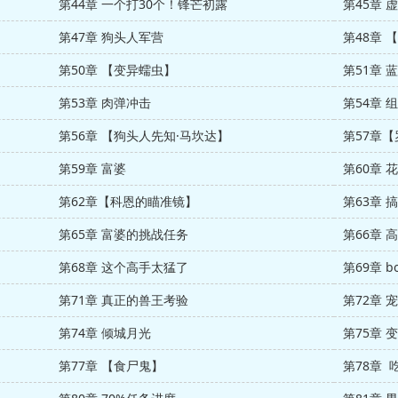
第44章 一个打30个！锋芒初露
第45章 
第47章 狗头人军营
第48章 
第50章 【变异蠕虫】
第51章 
第53章 肉弹冲击
第54章
第56章 【狗头人先知·马坎达】
第57章
第59章 富婆
第60章
第62章【科恩的瞄准镜】
第63章 
第65章 富婆的挑战任务
第66章 
第68章 这个高手太猛了
第69章 
第71章 真正的兽王考验
第72章
第74章 倾城月光
第75章 
第77章 【食尸鬼】
第78章 