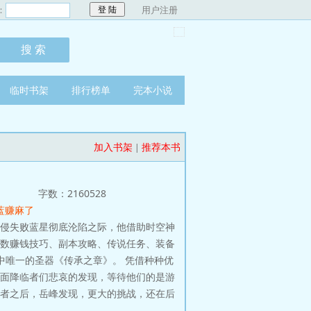
：
用户注册
临时书架
排行榜单
完本小说
加入书架
推荐本书
|
字数：2160528
深蓝赚麻了
入侵失败蓝星彻底沦陷之际，他借助时空神
无数赚钱技巧、副本攻略、传说任务、装备
中唯一的圣器《传承之章》。 凭借种种优
位面降临者们悲哀的发现，等待他们的是游
侵者之后，岳峰发现，更大的挑战，还在后