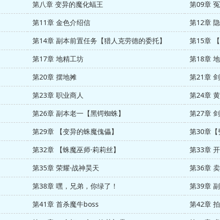
第八章 变异的魔化蝠王
第09章 
第11章 金色介绍信
第12章 
第14章 副本前置任务【猎人克劳德的委托】
第15章 
第17章 地精工坊
第18章 
第20章 摆地摊
第21章 
第23章 职业商人
第24章 
第26章 副本老一【黑锷蜘蛛】
第27章 
第29章 【变异的蛛魔傀儡】
第30章
第32章 【蛛魔巫师·莉莉丝】
第33章 
第35章 荣耀·战神昊天
第36章
第38章 嘿，兄弟，你绿了！
第39章 
第41章 首杀魔牛boss
第42章 