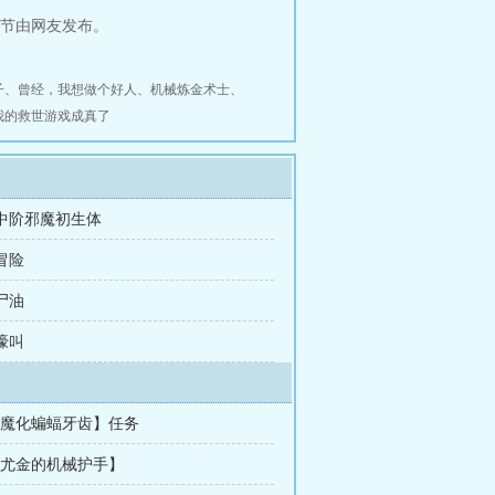
章节由网友发布。
子
、
曾经，我想做个好人
、
机械炼金术士
、
我的救世游戏成真了
 中阶邪魔初生体
 冒险
 尸油
 嚎叫
 【魔化蝙蝠牙齿】任务
 【尤金的机械护手】