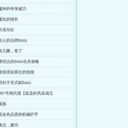
 魔种的夸张威力
 魔化的镇长
 兵强马壮
 秒人的法师boss
 转几圈，晕了
 猥琐点的boss击杀策略
 连续强化两次的技能
 同归于尽式刷boss
 001号佣兵团【血染的风采成立
 狼族
 暗金色品质的机械护手
 破点，建功