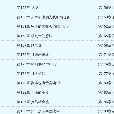
第155章 绝境
第156章
第158章 火甲引出的支线剧情任务
第159章
第161章 完美的强效火焰抗性药剂
第162章
第164章 敏剑士的想法
第165章
第167章 纸老虎
第168章
第170章 【熔岩雕像】
第171章
第173章 MT的尊严木有了
第174章
第176章 【火焰领主】
第177章
第179章 副本也有贵宾vip了
第180章
第182章 岳峰的手段
第183章
第185章 炎能精金锭
第186章
第188章 第一次佣兵团战斗
第189章