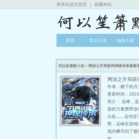
将本站设为首页
|
收藏本站
首页
玄幻小说
仙侠小说
何以笙箫默小说
>
网游之开局获得神级传承最新
网游之开局获
作者：檐下的月
更新时间：2023-08
简介：
岳峰，蓝
器的力量携带游
出处…… 这些
势，岳峰在游戏
戏内攀升到了极
面……