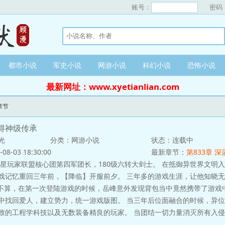
账号：
密码
都市小说
军史小说
网游小说
科幻小说
恐怖小说
最新网址：www.xyetianlian.com
章节
得神级传承
光
分类：网游小说
状态：连载中
-03 18:30:00
最新章节：
第833章 
星玩家联盟核心团第四军团长，180级六转大剑士。 在抵御异世界文明
戏记忆重回三年前，【降临】开服前夕。 三年多的游戏生涯，让他知晓
还不算，在第一次登陆游戏的时候，岳峰意外发现背包当中竟然携带了游戏
中找回爱人，建立势力，统一游戏版图。 当三年后位面融合的时候，异
致的工程学科技以及无数装备精良的玩家。 当团结一切力量消灭所有入