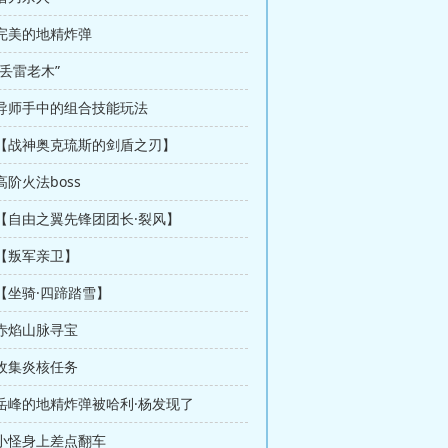
 完美的地精炸弹
“丢雷老木”
 导师手中的组合技能玩法
章 【战神奥克琉斯的剑盾之刃】
高阶火法boss
 【自由之翼先锋团团长·裂风】
 【叛军亲卫】
 【坐骑·四蹄踏雪】
 赤焰山脉寻宝
 收集炎核任务
 岳峰的地精炸弹被哈利·杨发现了
 小怪身上差点翻车