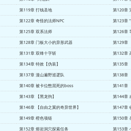
第119章 打钱圣地
第120章
第122章 奇怪的法师NPC
第123章 
第125章 双系法师
第126章
第128章 门板大小的异形武器
第129
第131章 双锋十字斩
第132章 
第134章 特效【伪装】
第135章
第137章 漫山遍野巡逻队
第138章
第140章 被卡位憋屈死的boss
第141章
第143章 【黑龙驹】
第144章
第146章 【自由之翼的奇异世界】
第147章
第149章 橙色项链
第150章
第152章 熔岩洞穴探索任务
第153章