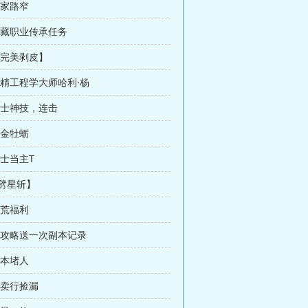
冤家路窄
隐藏职业传承任务
【完美剥皮】
地精工程学大师哈利·杨
剑士神技，连击
黄金牡蛎
剑士当主T
【劈星斩】
开荒福利
 卖攻略送一次副本记录
副本堵人
拍卖行捡漏