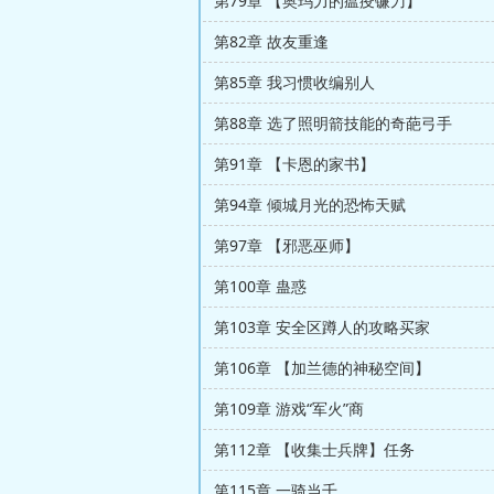
第79章 【奥玛力的瘟疫镰刀】
第82章 故友重逢
第85章 我习惯收编别人
第88章 选了照明箭技能的奇葩弓手
第91章 【卡恩的家书】
第94章 倾城月光的恐怖天赋
第97章 【邪恶巫师】
第100章 蛊惑
第103章 安全区蹲人的攻略买家
第106章 【加兰德的神秘空间】
第109章 游戏“军火”商
第112章 【收集士兵牌】任务
第115章 一骑当千