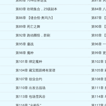
第80章 70%任务进度
第81章 
第83章 吹哨集合，25级副本
第84章 
第86章 【缝合怪·奥玛力】
第87章
第89章 死亡之舞
第90章 
第92章 跑动圈怪，群刷
第93章 
第95章 鏖战
第96章 
第98章 魔种
第99章 
第101章 绑定魔种
第102章
第104章 藏宝图跟稀有菜谱
第105章
第107章 创业合约
第108章
第110章 出发古战场
第111章
第113章 包场雪风谷
第114章
第116章 “火枪队”
第117章