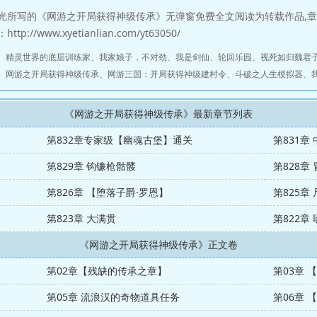
光所写的《网游之开局获得神级传承》无弹窗免费全文阅读为转载作品,
://www.xyetianlian.com/yt63050/
、
精灵世界的底层训练家
、
我家娘子，不对劲
、
我是剑仙
、
轮回乐园
、
视死如归魏君
、
网游之开局获得神级传承
、
网游三国：开局获得神级建村令
、
斗破之人生模拟器
、
《网游之开局获得神级传承》最新章节列表
第832章专家级【幽魂古堡】通关
第831章
第829章 钩镰枪骷髅
第828章
第826章 【堕落子爵·罗恩】
第825章
第823章 大满贯
第822章
《网游之开局获得神级传承》正文卷
第02章【残缺的传承之章】
第03章
第05章 流浪汉的奇物道具任务
第06章