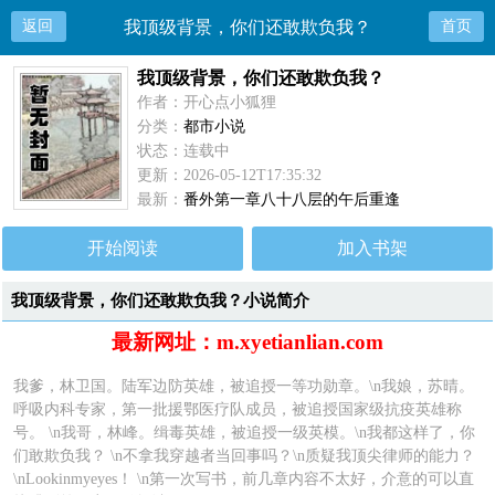
返回
我顶级背景，你们还敢欺负我？
首页
我顶级背景，你们还敢欺负我？
作者：开心点小狐狸
分类：
都市小说
状态：连载中
更新：2026-05-12T17:35:32
最新：
番外第一章八十八层的午后重逢
开始阅读
加入书架
我顶级背景，你们还敢欺负我？小说简介
最新网址：m.xyetianlian.com
我爹，林卫国。陆军边防英雄，被追授一等功勋章。\n我娘，苏晴。
呼吸内科专家，第一批援鄂医疗队成员，被追授国家级抗疫英雄称
号。 \n我哥，林峰。缉毒英雄，被追授一级英模。\n我都这样了，你
们敢欺负我？ \n不拿我穿越者当回事吗？\n质疑我顶尖律师的能力？
\nLookinmyeyes！ \n第一次写书，前几章内容不太好，介意的可以直