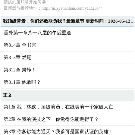
接跳到第12章开始阅读。
最新章节推荐地址：http://m.xyetianlian.com/yt132504/
我顶级背景，你们还敢欺负我？最新章节 更新时间：2026-05-12T17:35:3
番外第一章八十八层的午后重逢
第814章 全书完
第813章 烂尾
第812章 肃静！
第811章 他敢吗？
正文
第1章 我，林默，顶级演员，在线表演一个家破人亡
第2章 在我的演技之下，你觉得你能跑得了？
第3章 你爹钞能力通天？我爹可是国家认证的英雄！