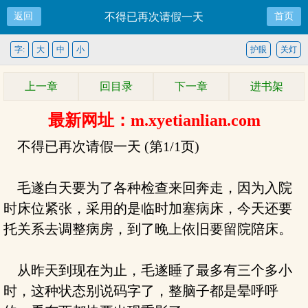
返回
不得已再次请假一天
首页
字:
大
中
小
护眼
关灯
上一章
回目录
下一章
进书架
最新网址：m.xyetianlian.com
不得已再次请假一天 (第1/1页)
毛遂白天要为了各种检查来回奔走，因为入院
时床位紧张，采用的是临时加塞病床，今天还要
托关系去调整病房，到了晚上依旧要留院陪床。
从昨天到现在为止，毛遂睡了最多有三个多小
时，这种状态别说码字了，整脑子都是晕呼呼