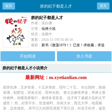
返回
朕的妃子都是人才
首页
朕的妃子都是人才
作者：泥白佛
分类：
仙侠小说
状态：连载中
更新：2024-11-19T16:48:10
最新：
新书《激荡1979！》已发！求收藏，求追
读！
开始阅读
加入书架
朕的妃子都是人才小说简介
最新网址：m.xyetianlian.com
胎穿此身，五岁登基，十五岁亲政，现年二十五。 在位期间，朕烧
玻璃，制肥皂，研发水泥，育种水稻。 教太后麻将养老，率将士塞
外烧烤，创建皇家银行，修缮各省直道。 这才有了威威大岳的太平
盛世！ 然，好景不长，世道难料。东南大水，西北大旱，地震频
发，边患侵扰。 承平已久的群臣请朕下罪己诏，向苍天祈求，诚意