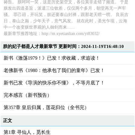
祷告。 朕呵呵一笑，这是历史架空文，各位莫非走错了频道。 于是
朕发出四道圣旨，派遣三位钦差，仅仅两个多月，朝堂再无一声牢
骚。 罪己诏，开玩笑，朕还要泰山封禅，跟那老天唠一唠。 良辰吉
日，泰山之巅，少年天子，意气风发。 就在此时，圣光乍现，云海
中一个改变朕世界观的人御剑而来……
最新章节推荐地址：http://m.xyetianlian.com/yt83032/
朕的妃子都是人才最新章节 更新时间：2024-11-19T16:48:10
新书《激荡1979！》已发！求收藏，求追读！
老佛新书《1980：他承包了我们的童年》已发！
新书已发《导演的快乐你不懂》，不等月底了！
完本感言（新书预告）
第357章 皇后归属，莲花归位（全书完）
正文
第1章 寻仙人，觅长生