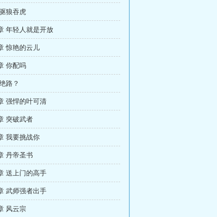
 驱狼吞虎
章 年轻人就是开放
章 惊艳的云儿
章 你配吗
 绝路？
章 强悍的叶可清
章 突破武者
章 我要挑战你
章 丹帝圣书
章 送上门的高手
章 武师强者出手
章 风云宗