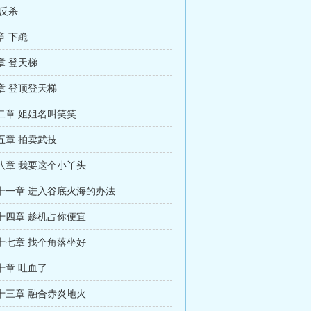
 反杀
章 下跪
章 登天梯
章 登顶登天梯
二章 姐姐名叫笑笑
五章 拍卖武技
八章 我要这个小丫头
十一章 进入谷底火海的办法
十四章 趁机占你便宜
十七章 找个角落坐好
十章 吐血了
十三章 融合赤炎地火