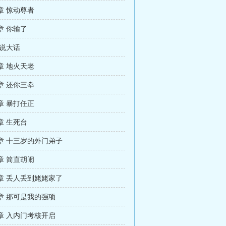
章 惊动尊者
章 你输了
 说大话
章 地火天老
章 还你三拳
章 暴打任正
章 生死台
章 十三岁的外门弟子
章 简直胡闹
章 丢人丢到姥姥家了
章 那可是我的强项
章 入内门考核开启