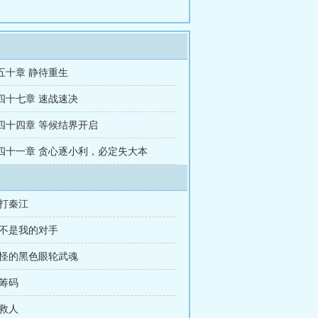
五十章 静待重生
四十七章 速战速决
四十四章 等候结界开启
四十一章 贪心逐小利，必定失大本
暴打秦江
你不是我的对手
奇怪的黑色眼轮武魂
 筹码
 救人