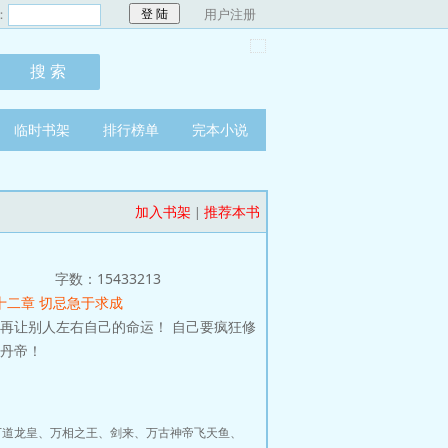
：
用户注册
临时书架
排行榜单
完本小说
加入书架
推荐本书
|
字数：15433213
十二章 切忌急于求成
再让别人左右自己的命运！ 自己要疯狂修
代丹帝！
万道龙皇
、
万相之王
、
剑来
、
万古神帝飞天鱼
、