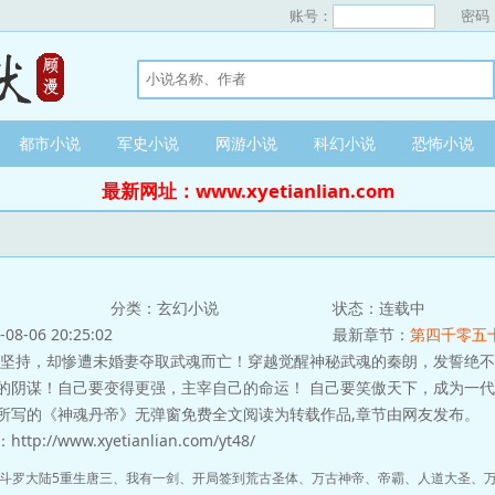
账号：
密码
都市小说
军史小说
网游小说
科幻小说
恐怖小说
最新网址：www.xyetianlian.com
分类：玄幻小说
状态：连载中
-06 20:25:02
最新章节：
第四千零五
坚持，却惨遭未婚妻夺取武魂而亡！穿越觉醒神秘武魂的秦朗，发誓绝不
的阴谋！自己要变得更强，主宰自己的命运！ 自己要笑傲天下，成为一
所写的《神魂丹帝》无弹窗免费全文阅读为转载作品,章节由网友发布。
://www.xyetianlian.com/yt48/
斗罗大陆5重生唐三
、
我有一剑
、
开局签到荒古圣体
、
万古神帝
、
帝霸
、
人道大圣
、