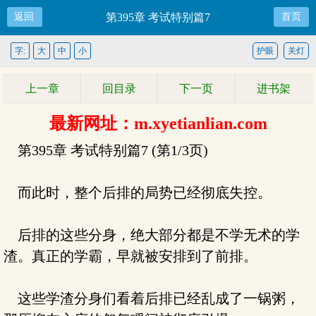
返回
第395章 考试特别篇7
首页
字:
大
中
小
护眼
关灯
上一章
回目录
下一页
进书架
最新网址：m.xyetianlian.com
第395章 考试特别篇7 (第1/3页)
而此时，整个后排的局势已经彻底失控。
后排的这些分身，绝大部分都是不学无术的学
渣。真正的学霸，早就被安排到了前排。
这些学渣分身们看着后排已经乱成了一锅粥，