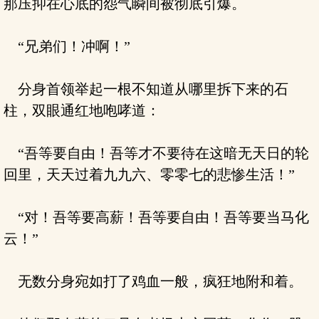
那压抑在心底的怨气瞬间被彻底引爆。
“兄弟们！冲啊！”
分身首领举起一根不知道从哪里拆下来的石
柱，双眼通红地咆哮道：
“吾等要自由！吾等才不要待在这暗无天日的轮
回里，天天过着九九六、零零七的悲惨生活！”
“对！吾等要高薪！吾等要自由！吾等要当马化
云！”
无数分身宛如打了鸡血一般，疯狂地附和着。