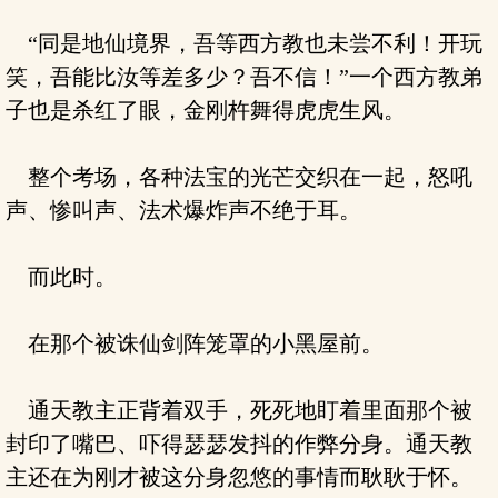
“同是地仙境界，吾等西方教也未尝不利！开玩
笑，吾能比汝等差多少？吾不信！”一个西方教弟
子也是杀红了眼，金刚杵舞得虎虎生风。
整个考场，各种法宝的光芒交织在一起，怒吼
声、惨叫声、法术爆炸声不绝于耳。
而此时。
在那个被诛仙剑阵笼罩的小黑屋前。
通天教主正背着双手，死死地盯着里面那个被
封印了嘴巴、吓得瑟瑟发抖的作弊分身。通天教
主还在为刚才被这分身忽悠的事情而耿耿于怀。