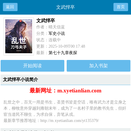
返回
文武悍卒
首页
文武悍卒
作者：晴天信蓝
分类：
军史小说
状态：连载中
更新：2025-10-09T00:17:48
最新：
第七十九章夜探
开始阅读
加入书架
文武悍卒小说简介
最新网址：m.xyetianlian.com
乱世之中，百无一用是书生，圣贤书皆是空话，唯有武力才是立身之
本，柳牧意外穿越到雍朝末年，成为了一名村子里的教书先生，但奸
宦当道民不聊生，为求自保，弃笔从戎。
最新章节推荐地址：http://m.xyetianlian.com/yt135379/