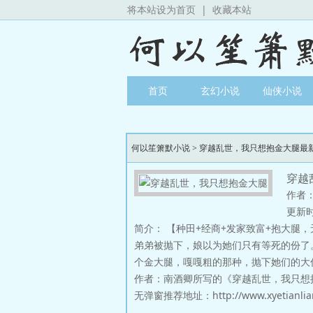
将本站设为首页
|
收藏本站
首页
玄幻小说
仙侠小说
何以笙箫默小说
>
穿越乱世，我只想抱金大腿最
穿越
作者
更新时间
简介：
【种田+经商+发家致富+抱大腿
弟弟被抛下，娘以为她们只有等死的份了
个金大腿，嘎嘎粗的那种，抛下她们的大
作者：南酒卿所写的《穿越乱世，我只想
无弹窗推荐地址：http://www.xyetianlian