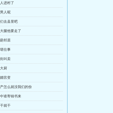
有人进村了
我男人呢
我们去县里吧
金大腿他要走了
奇葩邻居
不堪往事
上街叫卖
当大厨
大婚宫变
 田产怎么就没我们的份
云中谁寄锦书来
说干就干