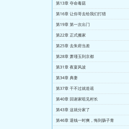
第13章 夺命毒菇
第16章 让你哥去给我们打猎
第19章 第一次出门
第22章 正式搬家
第25章 去朱府当差
第28章 萧瑾玉到京都
第31章 夜宴风波
第34章 典妻
第37章 干不过就造谣
第40章 回谢家咀见村长
第43章 这就分家了
第46章 退钱一时爽，悔到肠子青