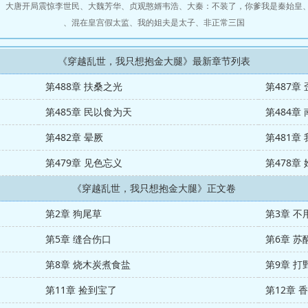
、
大唐开局震惊李世民
、
大魏芳华
、
贞观憨婿韦浩
、
大秦：不装了，你爹我是秦始皇
、
混在皇宫假太监
、
我的姐夫是太子
、
非正常三国
《穿越乱世，我只想抱金大腿》最新章节列表
第488章 扶桑之光
第487章
第485章 民以食为天
第484章
第482章 晕厥
第481章
第479章 见色忘义
第478章
《穿越乱世，我只想抱金大腿》正文卷
第2章 狗尾草
第3章 不
第5章 缝合伤口
第6章 苏
第8章 烧木炭煮食盐
第9章 打
第11章 捡到宝了
第12章 