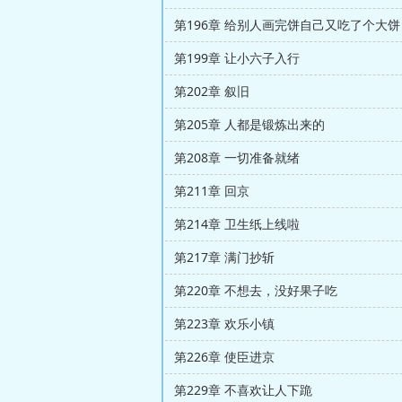
第196章 给别人画完饼自己又吃了个大饼
第199章 让小六子入行
第202章 叙旧
第205章 人都是锻炼出来的
第208章 一切准备就绪
第211章 回京
第214章 卫生纸上线啦
第217章 满门抄斩
第220章 不想去，没好果子吃
第223章 欢乐小镇
第226章 使臣进京
第229章 不喜欢让人下跪