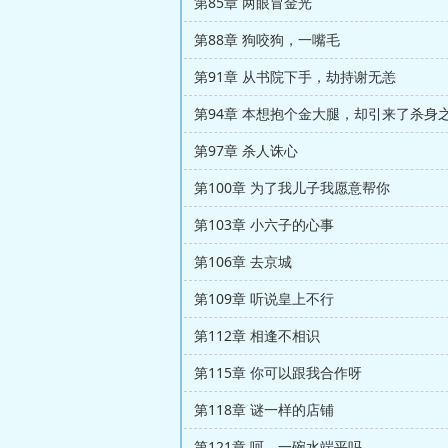
第85章 两眼冒金光
第88章 狗咬狗，一嘴毛
第91章 从书院下手，劫持谢无恙
第94章 本想抱个金大腿，却引来了杀身
第97章 杀人诛心
第100章 为了我儿子我愿意帮你
第103章 小六子的心事
第106章 去京城
第109章 听说皇上不行
第112章 相逢不相识
第115章 你可以跟我合作呀
第118章 谜一样的店铺
第121章 呵，一碗水端平吗