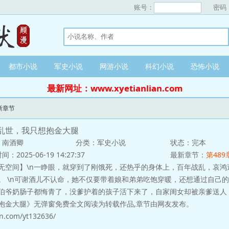
账号：
密码
都市小说
军史小说
网游小说
科幻小说
恐怖小说
最新网址：www.xyetianlian.com
新章节
乱世，我只想抱金大腿
：南酒卿
分类：军史小说
状态：完本
：2025-06-19 14:27:37
最新章节：
第489
，无空间】\n一睁眼，就穿到了刚饿死，还热乎的身体上，百年战乱，哀
。 \n可谢酒儿不认命，她不仅要带着娘和弟弟吃饱穿暖，还想通过自己
伯爷奶肠子都悔青了，没爹护着的孩子活下来了，自家闺女却被亲爹送人
抱金大腿》无弹窗免费全文阅读为转载作品,章节由网友发布。
.com/yt132636/