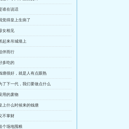
 是谁在说话
 我觉得皇上生病了
 母女相见
 抓起来吊城墙上
 结伴而行
 好多吃的
章 钱塘很好，就是人有点眼熟
章 为了下一代，我们要做点什么
 没用的废物
 皇上什么时候来的钱塘
 义不掌财
 租个场地囤粮