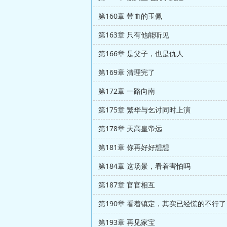
第160章 带血的玉佩
第163章 只有他能听见
第166章 是父子，也是仇人
第169章 清理完了
第172章 一路向南
第175章 繁华与乞讨同时上演
第178章 天高皇帝远
第181章 你再好好想想
第184章 这场景，看着害怕吗
第187章 官官相互
第190章 看着镇定，其实已经慌的不行了
第193章 再见家宝