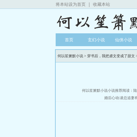
将本站设为首页
|
收藏本站
首页
玄幻小说
仙侠小说
何以笙箫默小说
>
穿书后，我把虐文变成了甜文
何以笙箫默小说小说推荐阅读：
陆
婚后心动:凌总追妻