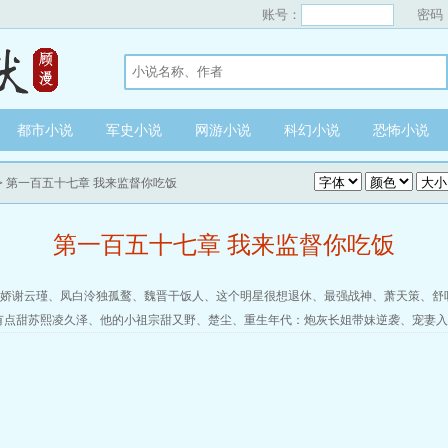
账号：
密码
都市小说
军史小说
网游小说
科幻小说
恐怖小说
> 第一百五十七章 我来监督你吃饭
第一百五十七章 我来监督你吃饭
娇谢云瑾
、
凤白泠独孤鹜
、
魏晋干饭人
、
这个明星很想退休
、
最强战神
、
萧天策
、
舒
有点甜苏熙凌久泽
、
他的小祖宗甜又野
、
楚尘
、
重生年代：炮灰长姐带妹逆袭
、
宠妻入