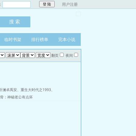
：
用户注册
临时书架
排行榜单
完本小说
翻页
夜间
听澜卓禹安
、
重生大时代之1993
、
骨：神秘老公有点坏