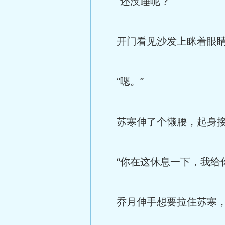
“还没睡呢？”
开门看见沙发上眯着眼睛
“嗯。”
苏寒伸了个懒腰，起身接
“你在这休息一下，我给你
乔月伸手想要拉住苏寒，