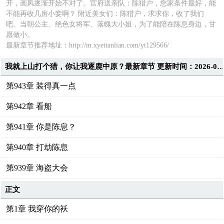
开，画风逐渐开始不对了。官府送亲队：陈猎户，您家条件最好，能
不能再收几房小妾啊？ 附近美女们：陈猎户，求求你，收了我们
吧。当朝公主、绝色女将军、落魄大小姐，为了能陪在陈息身边，甘
愿做小。
最新章节推荐地址：http://m.xyetianlian.com/yt129566/
我就上山打个猎，你让我逐鹿中原？最新章节 更新时间：2026-07-21T17:4
第943章 装得真一点
第942章 看船
第941章 你是陈息？
第940章 打劫陈息
第939章 海盗大会
正文
第1章 我穿你的袄