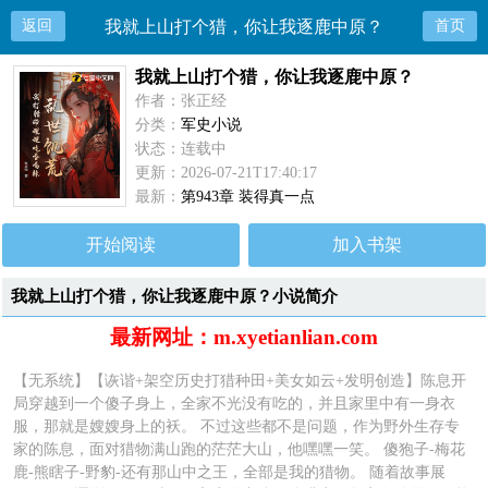
返回
我就上山打个猎，你让我逐鹿中原？
首页
我就上山打个猎，你让我逐鹿中原？
作者：张正经
分类：
军史小说
状态：连载中
更新：2026-07-21T17:40:17
最新：
第943章 装得真一点
开始阅读
加入书架
我就上山打个猎，你让我逐鹿中原？小说简介
最新网址：m.xyetianlian.com
【无系统】【诙谐+架空历史打猎种田+美女如云+发明创造】陈息开
局穿越到一个傻子身上，全家不光没有吃的，并且家里中有一身衣
服，那就是嫂嫂身上的袄。 不过这些都不是问题，作为野外生存专
家的陈息，面对猎物满山跑的茫茫大山，他嘿嘿一笑。 傻狍子-梅花
鹿-熊瞎子-野豹-还有那山中之王，全部是我的猎物。 随着故事展