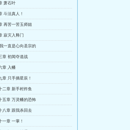
章 萧石叶
章 斗法真人！
章 再苦一苦玉师姐
章 寂灭入释门
 我一直是心向圣宗的
三章 初闻夺道战
六章 入幡
九章 只手摘星辰！
十二章 新手村炸鱼
十五章 万灵幡的恐怖
十八章 跟我杀回去
十一章 一掌！