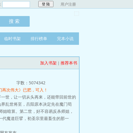
：
用户注册
临时书架
排行榜单
完本小说
加入书架
推荐本书
|
字数：5074342
门再次伟大》已肥，可入！
开一世，让一切从头再来，还能带回前世的
仙界乱世将至，吕阳原本决定先在魔门苟
师姐暗算。第二世，好不容易反杀师姐，
一代魔道巨擘，初圣宗里最畜生的那一
由网友发布。