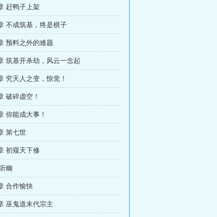
章 赶鸭子上架
章 不成筑基，终是棋子
章 预料之外的难题
章 筑基开杀劫，风云一念起
章 究天人之变，惊觉！
章 破碎虚空！
章 你能成大事！
章 第七世
章 初窥天下修
 听幽
章 合作愉快
章 巫鬼道末代宗主