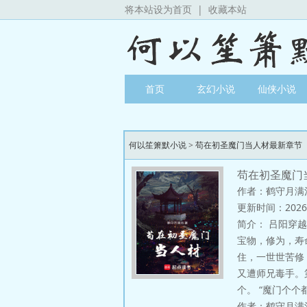
将本站设为首页
|
收藏本站
首页
玄幻小说
仙侠小说
何以笙箫默小说
>
苟在初圣魔门当人材最新章节
苟在初圣魔门
作者：鹤守月满
更新时间：2026-06
简介：
吕阳穿越
宝物，修为，寿
住，一世世苦修
又遭师兄毒手。
个。 “魔门个个
作者：鹤守月满