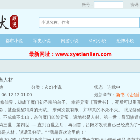
账号：
密码
都市小说
军史小说
网游小说
科幻小说
恐怖小说
最新网址：www.xyetianlian.com
当人材
池
分类：玄幻小说
状态：连载中
-12 12:01:00
最新章节：
新书《让仙
修仙界，却成了魔门初圣宗的弟子。 幸得异宝【百世书】，死后可以重
命，甚至觉醒特殊的天赋。 奈何次数有限，并非真的不死不灭。 眼见修
，不成仙不出山，奈何魔门凶险异常，遍地都是人材。第一世，吕阳惨遭
第三世，第四世…… 直到百世之后，再回首，吕阳才发现自己已经成为了
都是人材，说话又好听。” “我超喜欢这里的！”
池所写的《苟在初圣魔门当人材》无弹窗免费全文阅读为转载作品,章节