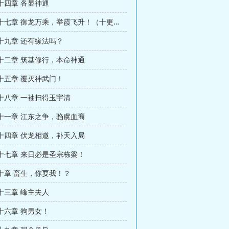
十四章 各显神通
第一百二十七章 御龙万乘，举霞飞升！（十更求首订！）
十九章 还有缘法吗？
十二章 筑基修行，本命神通
十五章 覆灭神武门！
十八章 一袖扫得玉宇清
十一章 江东之争，驺虞血裔
十四章 伏龙相邀，补天入局
十七章 来日必是圣宗栋梁！
十章 畜生，你耍我！？
十三章 峰主夫人
十六章 狗男女！