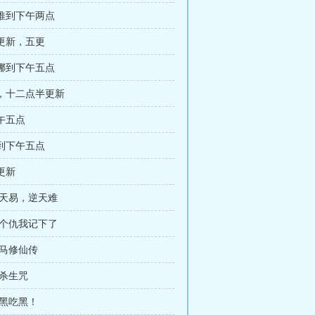
推到下午两点
更新，五更
挪到下午五点
，十二点半更新
午五点
到下午五点
更新
顺天易，逆天难
这个仇我记下了
牛马修仙传
 杀生咒
 黑吃黑！