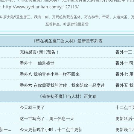
://www.xyetianlian.com/yt127119/
斗罗大陆5重生唐三
、
我有一剑
、
开局签到荒古圣体
、
万古神帝
、
帝霸
、
人道大圣
、
至尊神皇
、
叶辰孙怡夏若雪
《苟在初圣魔门当人材》最新章节列表
完结感言+新书预告！
番外十三
番外十一 仙道盛世
番外十 
番外八 我的青春小鸟一样不回来
番外七 
番外六 在你需要我的时候，我来陪你一起度过
番外五 
《苟在初圣魔门当人材》正文卷
今天就三更了
十二点半
这一世写完了，周三休息一天
更新延后
第九百八十六章出了点岔子，已修改，刷新一下即可
今天更新晚半小时，十二点半更新
更新晚半