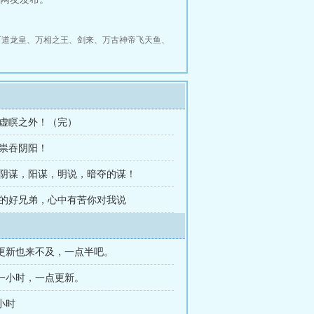
万道龙皇
、
万相之王
、
剑来
、
万古神帝飞天鱼
、
 虚瞑之外！（完）
司祟吞阴阳！
用阴谋，阳谋，明说，暗夺的谋！
我的好兄弟，心中有苦你对我说
更新也来不及，一点半吧。
一小时，一点更新。
小时