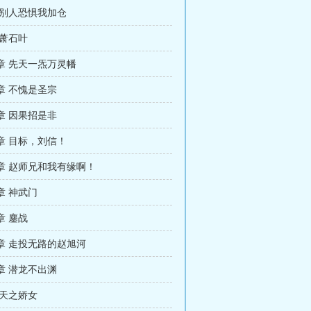
 别人恐惧我加仓
 萧石叶
章 先天一炁万灵幡
章 不愧是圣宗
章 因果招是非
章 目标，刘信！
章 赵师兄和我有缘啊！
章 神武门
章 鏖战
章 走投无路的赵旭河
章 潜龙不出渊
 天之娇女