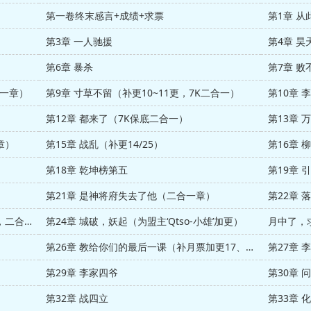
第一卷终末感言+成绩+求票
第1章 从
第3章 一人驰援
第4章 
第6章 暴杀
第7章 败
合一章）
第9章 寸草不留（补更10~11更，7K二合一）
第10章
第12章 都来了（7K保底二合一）
第13章 
章）
第15章 战乱（补更14/25）
第16章
第18章 乾坤榜第五
第19章 
第21章 是神将府失去了他（二合一章）
第23章 世间宗师，无法搬动一指！（6K，二合一章）
第24章 城破，妖起（为盟主‘Qtso-小雄’加更）
月中了，
第26章 教给你们的最后一课（补月票加更17、18）
第29章 李家四爷
第30章 
第32章 战四立
第33章 