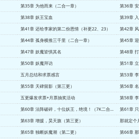
第35章 为他而来（二合一章）
第36章 
第38章 妖王宝血
第39章 
第41章 还给李家的第二份恩情（补更22、23）
第42章 
第44章 孤身横推三千里（二合一章）
第45章
第47章 妖魔皆惧其名
第48章
第50章 妖魔拜访
第51章 
五月总结和求票感言
第53章
第55章 天碑留影（第三更）
第56章
五更爆发求票+月票抽奖活动
第58章
第60章 法阵破碎，十位妖王，绝境！（7K二合一章求月票！！）
第61章
第63章 增援，昊天旗（第三更）
那就定个
第65章 独断妖魔潮（第二更）