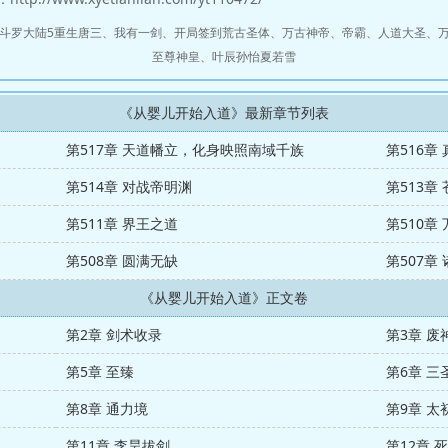
斗罗大陆5重生唐三
、
我有一剑
、
开局签到荒古圣体
、
万古神帝
、
帝霸
、
人道大圣
、
至尊神皇
、
叶辰孙怡夏若雪
《从婴儿开始入道》最新章节列表
第517章 天道幡立，化身映照南域千族
第516章
第514章 对战帝明渊
第513章
第511章 界王之道
第510章
第508章 圆满无缺
第507章
《从婴儿开始入道》正文卷
第2章 剑术收录
第3章 废
第5章 至臻
第6章 三
第8章 通力境
第9章 太
第11章 李昊拔剑
第12章 