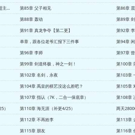
第84章 教训李无双（感谢‘渲染、小雨’的盟主赏）
第85章 父子相见
第86章 
第88章 轰动
第89章 
第91章 真龙争夺【第二更】
第92章 
单章，跟各位老爷汇报下三件事
第94章
第96章 李师
第97章 
第99章 剑道终极，神之一剑！
第100章
第102章 名剑，永夜
第103章
第104章 禹皇的棋艺没这么差吧？
第105章
第107章 指认（7K，二合一保底章）
第108章 
25）
第110章 海无涯（补更4/25）
两天280
第112章 不再姓李
第113章
第115章 朋友
第116章