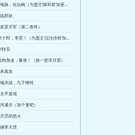
第69章 天地脉，化仙碗（为盟主‘皣邪君’加更，感谢鼎力支持）
独战群妖
 皆是昊天军（第二卷终）
第2章 李家十郎，李昊！（为盟主‘沉沦传世’加更，感谢支持）
州转安
四段肉身道，量骨！（第一更求月票）
继承真龙
 龙城决战，九子牺牲
战太平道域
 殁河通关（加个更吧）
李天罡的怒火
掌掴李天罡