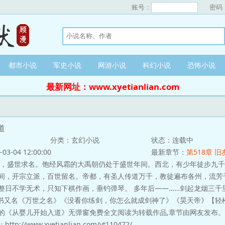
账号：
密码
都市小说
军史小说
网游小说
科幻小说
恐怖小说
最新网址：www.xyetianlian.com
道
分类：玄幻小说
状态：连载中
-04 12:00:00
最新章节：
第518章 
，盛世求名。饱经风霜的大禹朝仍处于盛世年间。西北，有少年徒步九千
间，开宗立派，百世留名。帝都，有圣人传道万千，教徒遍布各州，流芳
整日不学无术，只知下棋作画，垂钓弹琴。 多年后——……剑起龙烟三千
本书又名《万世之名》《没看你练剑，你怎么就成剑神了》《昊天帝》【轻
的《从婴儿开始入道》无弹窗免费全文阅读为转载作品,章节由网友发布。
://www.xyetianlian.com/yt110472/