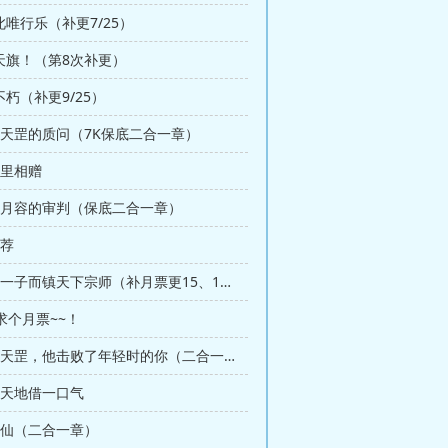
此唯行乐（补更7/25）
昊天旗！（第8次补更）
不朽（补更9/25）
 李天罡的质问（7K保底二合一章）
万里相赠
 柳月容的审判（保底二合一章）
引荐
第22章 落一子而镇天下宗师（补月票更15、16）
求个月票~~！
第27章 李天罡，他击败了年轻时的你（二合一保底章）
问天地借一口气
化仙（二合一章）