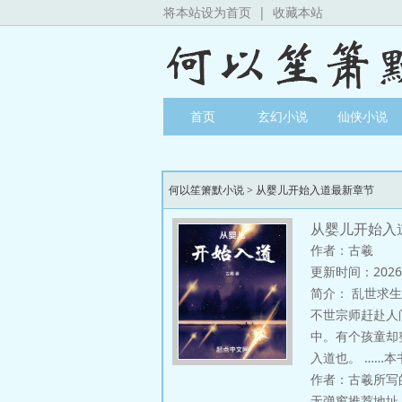
将本站设为首页
|
收藏本站
首页
玄幻小说
仙侠小说
何以笙箫默小说
>
从婴儿开始入道最新章节
从婴儿开始入
作者：古羲
更新时间：2026-03
简介：
乱世求生
不世宗师赶赴人
中。有个孩童却
入道也。 ……
作者：古羲所写
无弹窗推荐地址：http