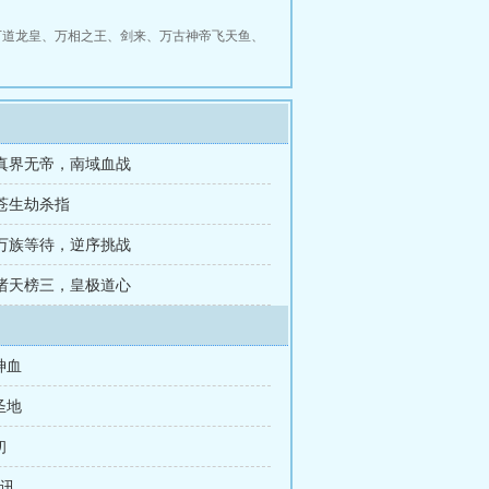
万道龙皇
、
万相之王
、
剑来
、
万古神帝飞天鱼
、
 真界无帝，南域血战
 苍生劫杀指
 万族等待，逆序挑战
 诸天榜三，皇极道心
神血
圣地
初
死讯