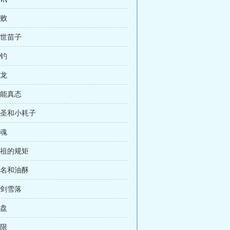
落败
绝世苗子
垂钓
钓龙
技能真态
二圣和小耗子
继魂
先祖的规矩
功名和油酥
一剑雪落
翻盘
极限