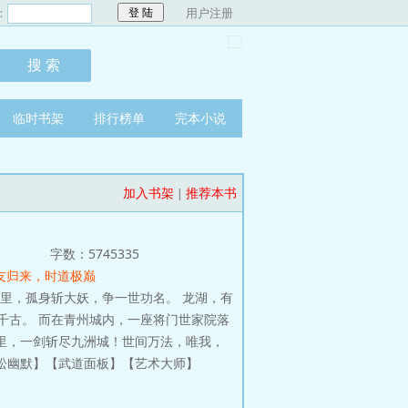
：
用户注册
临时书架
排行榜单
完本小说
加入书架
推荐本书
|
字数：5745335
旧友归来，时道极巅
里，孤身斩大妖，争一世功名。 龙湖，有
千古。 而在青州城内，一座将门世家院落
里，一剑斩尽九洲城！世间万法，唯我，
松幽默】【武道面板】【艺术大师】