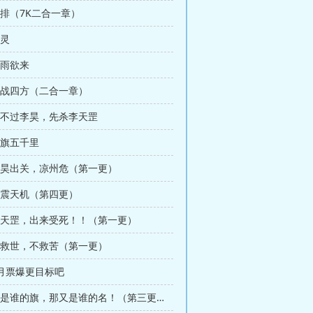
安排（7K二合一章）
入灵
风雨欲来
 迎战四方（二合一章）
 打不过李昊，先杀李天罡
立旗五千里
 李昊出关，凉州危（第一更）
 名震天机（第四更）
 李天罡，出来受死！！（第一更）
 只救世，不救苦（第一更）
月票爆更目标吧
第66章 那是谁的旗，那又是谁的名！（第三更，万字章）