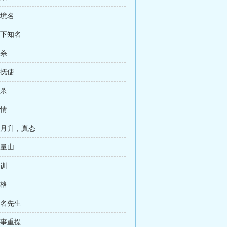
战境名
天下知名
袭杀
巡抚使
屠杀
交情
明月升，真态
无量山
教训
破格
记名先生
旧事重提