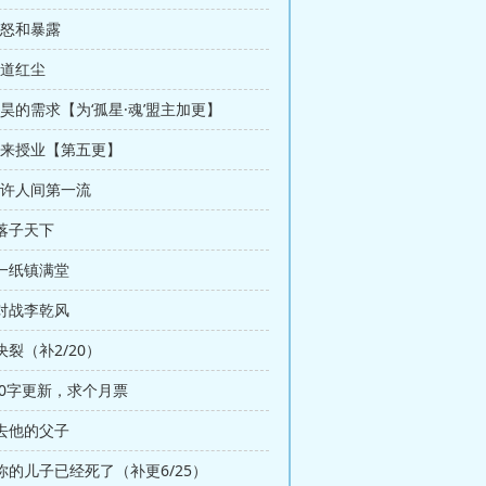
震怒和暴露
剑道红尘
李昊的需求【为‘孤星·魂’盟主加更】
 闲来授业【第五更】
曾许人间第一流
 落子天下
 一纸镇满堂
 对战李乾风
决裂（补2/20）
00字更新，求个月票
 去他的父子
 你的儿子已经死了（补更6/25）