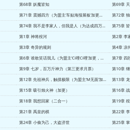
第68章 妖魔皆知
第71章 震撼四方（为盟主‘车贴海报展板’加更，感谢鼎力支持）
第72章 
第74章 我不是李家人，但我是人（为达成四万均目标加更，感谢彦祖们！）
第75章
第1章 神将殁河
第3章 奇异的规则
第4章 凉
第6章 谁敢笑话我儿（为盟主‘Ci哩Ci哩’加更，感谢！）
第7章 
第9章 七岁，百万斤神力（第三更求月票）
第10章 
第12章 先祖神兵，触摸极限（为盟主‘M无面’加更，感谢）
第13章
第15章 吸引烛火神（加更）
第16章 
第18章 我想回家（二合一）
第19章
第21章 禹皇的棋
第22章 
第24章 小偷为己，大盗济世
第25章 