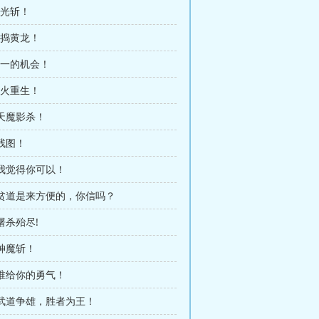
月光斩！
直捣黄龙！
唯一的机会！
浴火重生！
 天魔影杀！
 残图！
 我觉得你可以！
章 贫道是来方便的，你信吗？
 屠杀殆尽!
 神魔斩！
 谁给你的勇气！
 武道争雄，胜者为王！