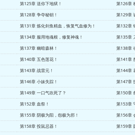
第125章 送你下地狱！
第126章
第128章 争夺秘钥！
第129章
第131章 炼化剑鱼精血，恢复气血修为！
第132章
第134章 服用地魂根，修复神魂！
第135章
第137章 幽暗森林！
第138章
第140章 五色莲花！
第141章
第143章 战雷元！
第144章
第146章 小妹失踪！
第147章
第149章 一口气吹死了？
第150章
第152章 血祭！
第153章
第155章 阴极为阳，怨极为邪！
第156章
第158章 投鼠忌器！
第159章