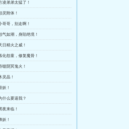
 方凌弟弟太猛了！
 怨灵附体！
 小哥哥，别走啊！
 怨气如潮，身陷绝境！
 天日精火之威！
 炼化怨童，修复魔骨！
 吞噬阴冥鬼火！
 木灵晶！
 骨妖！
 为什么要逼我？
 黑夜来临！
 蜂妖！