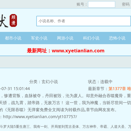
账号：
密码
都市小说
军史小说
网游小说
科幻小说
恐怖小说
最新网址：www.xyetianlian.com
分类：玄幻小说
状态：连载中
-31 15:01:44
最新章节：
第1377章
，惨遭背叛，血脉被夺，丹田被毁，沦为废人。却意外融合吞噬魔骨，重
天骄，战九霄，踏帝路，无敌万古！ 这一世，我为神魔，当斩尽世间一
的《无限吞噬》无弹窗免费全文阅读为转载作品,章节由网友发布。
://www.xyetianlian.com/yt107757/
斗罗大陆5重生唐三
、
我有一剑
、
开局签到荒古圣体
、
万古神帝
、
帝霸
、
人道大圣
、