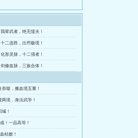
章 我辈武者，绝无懦夫！
章 十二连胜，出窍极境！
章 化形灵脉，十二强者！
章 剑修血脉，三族合体！
疯狂吞噬，搬血境五重！
连破两境，身法武学！
阳城！
丹成！一品高等！
气血枯败！