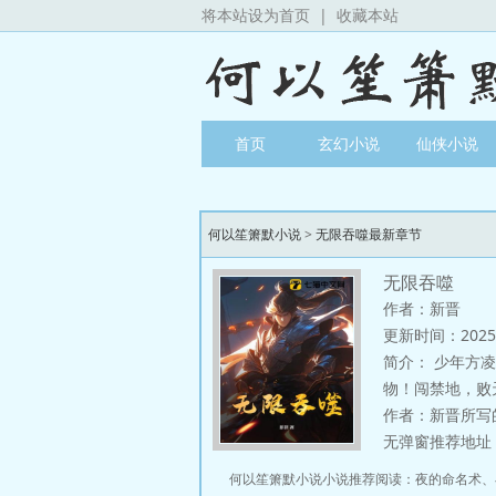
将本站设为首页
|
收藏本站
首页
玄幻小说
仙侠小说
何以笙箫默小说
>
无限吞噬最新章节
无限吞噬
作者：新晋
更新时间：2025-07
简介：
少年方凌
物！闯禁地，败
作者：新晋所写
无弹窗推荐地址：http
何以笙箫默小说小说推荐阅读：
夜的命名术
、