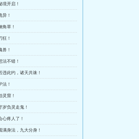
 秘境开启！
 诡异！
 钢角草！
 刀狂！
 魂兽！
 想法不错！
 若违此约，诸天共诛！
 护法！
 怨灵窟！
 守岁负灵走鬼！
 会心疼人了！
 圆满身法，九大分身！