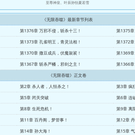
至尊神皇
、
叶辰孙怡夏若雪
《无限吞噬》最新章节列表
第1376章 万邪不侵，斩杀十三！
第1375
第1373章 孔雀明王，青灵法相！
第1372
第1370章 撒豆成兵，伏魔袈裟！
第1369
第1367章 斩杀严幡，邪剑之主！
第1366
《无限吞噬》正文卷
第2章 杀人者，人恒杀之！
第3章 
第5章 闭关突破
第6章 
第8章 生死危机！
第9章 离
第11章 百丹阁，梦管事！
第12章 
第14章 孙大海！
第15章 