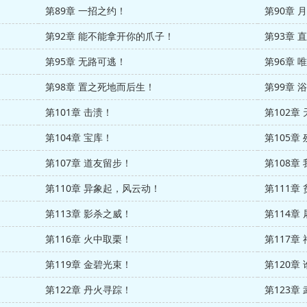
第89章 一招之约！
第90章 
第92章 能不能拿开你的爪子！
第93章 
第95章 无路可逃！
第96章 
第98章 置之死地而后生！
第99章 
第101章 击溃！
第102章
第104章 宝库！
第105章
第107章 道友留步！
第108章
第110章 异象起，风云动！
第111
第113章 影杀之威！
第114章
第116章 火中取栗！
第117章
第119章 金碧光束！
第120章
第122章 丹火寻踪！
第123章