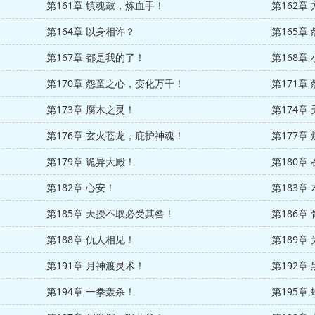
第161章 镇魂鼓，炼血手！
第162章
第164章 以身相许？
第165章
第167章 都是我的了！
第168章
第170章 怨童之心，变化万千！
第171章
第173章 腐木之灵！
第174章
第176章 玄火苍龙，庇护神魂！
第177章
第179章 诡异大殿！
第180章
第182章 心安！
第183章
第185章 天授不取必受其咎！
第186章
第188章 仇人相见！
第189章
第191章 月神渡灵术！
第192章
第194章 一拳轰杀！
第195章