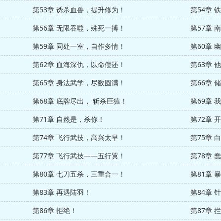
第53章 诱杀血兽，提升修为！
第54章
第56章 无限吞噬，殊死一搏！
第57章
第59章 同处一室，自作多情！
第60章
第62章 血海深仇，以命偿还！
第63章
第65章 身法武学，尽数圆满！
第66章
第68章 底牌尽出， 斩杀巨猿！
第69章
第71章 自然是，杀你！
第72章 
第74章 飞行武技，高兴太早！
第75章 
第77章 飞行武技——五行翼！
第78章
第80章 七刀五杀，三重合一！
第81章 
第83章 再遇陆羽！
第84章 
第86章 拒绝！
第87章 