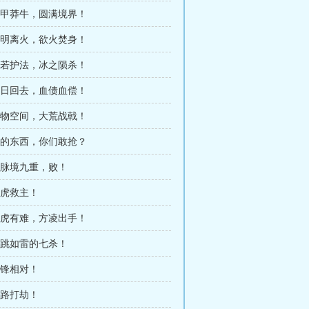
 铁甲莽牛，圆满境界！
 南明离火，欲火焚身！
 幽若护法，冰之陨杀！
 他日回去，血债血偿！
 储物空间，大荒战戟！
 我的东西，你们敢抢？
开脉境九重，败！
白虎救主！
 蠢虎有难，方凌出手！
暴跳如雷的七杀！
针锋相对！
拦路打劫！