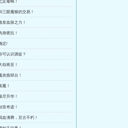
 七足毒蝎！
 和三眼魔猴的交易！
 激发血脉之力！
 肉身硬抗！
确定!
 你可认识酒徒？
 大劫将至！
 魔炎炼狱台！
 炼魔！
 极尽升华！
 创造奇迹！
 我血沸腾，亘古不朽！
 梦如玉中毒！