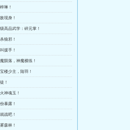
周梓琳！
强敌现身！
 黄级高品武学：碎元掌！
斩杀狼邪！
呼叫援手！
 神魔陨落，神魔横练！
 天宝楼少主，陆羽！
酒徒！
玄火神魂玉！
身份暴露！
那就战吧！
血雾森林！