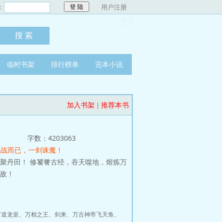
：
用户注册
临时书架
排行榜单
完本小说
加入书架
推荐本书
|
字数：4203063
 唯战而已，一剑诛魔！
聚丹田！ 修饕餮古经，吞天噬地，熔炼万
切敌！
万道龙皇
、
万相之王
、
剑来
、
万古神帝飞天鱼
、