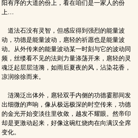
阳有序的大道的份上，看在咱们是一家人的份
上…
道法石没有灵智，但感应得到强烈的能量波
动，功德是能量波动，扈轻的祈愿也是能量波
动。从外传来的能量波动某一时刻与它的波动同
频，丝缕看不见的法则力量涤荡开来，扈轻的灵
魂泛起层层涟漪，如雨后夏夜的风，沾染花香，
凉润徐徐而来。
涟漪泛出体外，扈轻双手内侧的功德霎那间发
出细微的声响，像从极远极深的时空传来，功德
的金光开始变淡往里收敛，越发不耀眼。然帝印
却是更激动起来，好像这碗红烧肉在向满汉全席
变化。