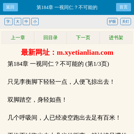
返回
第184章 一视同仁？不可能的
首页
字:
大
中
小
护眼
关灯
上一章
回目录
下一页
进书架
最新网址：m.xyetianlian.com
第184章 一视同仁？不可能的 (第1/3页)
只见李衡脚下轻轻一点，人便飞掠出去！
双脚踏空，身轻如燕！
几个呼吸间，人已经凌空跑出去足有百米！