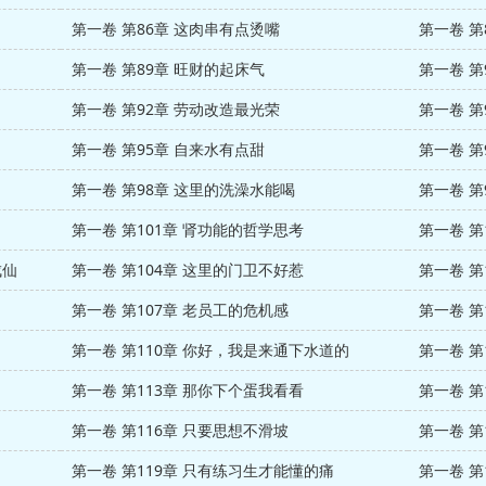
第一卷 第86章 这肉串有点烫嘴
第一卷 第
第一卷 第89章 旺财的起床气
第一卷 第
第一卷 第92章 劳动改造最光荣
第一卷 第
第一卷 第95章 自来水有点甜
第一卷 第
第一卷 第98章 这里的洗澡水能喝
第一卷 第
第一卷 第101章 肾功能的哲学思考
第一卷 第
成仙
第一卷 第104章 这里的门卫不好惹
第一卷 第
第一卷 第107章 老员工的危机感
第一卷 第
第一卷 第110章 你好，我是来通下水道的
第一卷 第
第一卷 第113章 那你下个蛋我看看
第一卷 第
第一卷 第116章 只要思想不滑坡
第一卷 第
第一卷 第119章 只有练习生才能懂的痛
第一卷 第