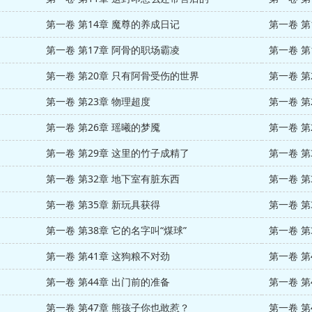
第一卷 第14章 魔尊的养成日记
第一卷 第
第一卷 第17章 阿骨的职场霸凌
第一卷 第
第一卷 第20章 只有阿骨受伤的世界
第一卷 第
第一卷 第23章 物理超度
第一卷 第
第一卷 第26章 瑶曦的梦魇
第一卷 第
第一卷 第29章 这里的竹子成精了
第一卷 第
第一卷 第32章 地下室有脏东西
第一卷 第
第一卷 第35章 新玩具获得
第一卷 第
第一卷 第38章 它的名字叫“煤球”
第一卷 第
第一卷 第41章 这狗粮不对劲
第一卷 第
第一卷 第44章 出门前的准备
第一卷 
第一卷 第47章 熊孩子你也敢惹？
第一卷 第