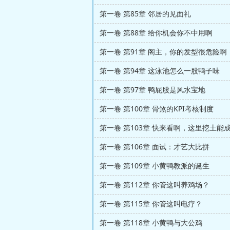
第一卷 第85章 邻居的见面礼
第一卷 第88章 给你机会你不中用啊
第一卷 第91章 阁主，你的发型很危险啊
第一卷 第94章 这泳池怎么一股鸭子味
第一卷 第97章 鸭屁股是风水宝地
第一卷 第100章 骨煞的KPI考核制度
第一卷 第103章 快来看啊，这里挖土能
第一卷 第106章 面试：才艺大比拼
第一卷 第109章 小黄鸭教派的诞生
第一卷 第112章 你管这叫养鸡场？
第一卷 第115章 你管这叫电疗？
第一卷 第118章 小黄鸭与大公鸡