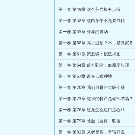
第一卷 第49章 这个荧光棒有点沉
第一卷 第52章 这白菜怕不是要成精
第一卷 第55章 外界的震动
第一卷 第58章 高手过招？不，是做家务
第一卷 第61章 第五魄：记忆拼图
第一卷 第64章 前方到站，血魔宗头顶
第一卷 第67章 谁在云端种地
第一卷 第70章 我们只是路过吸个霾
第一卷 第73章 这里的特产是怨气结晶？
第一卷 第76章 这龙怎么还口是心非
第一卷 第79章 除魔（自保）联盟
第一卷 第82章 来者是客，有话好说