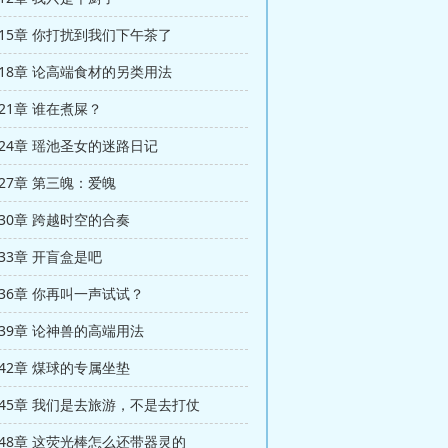
15章 你打扰到我们下午茶了
18章 论高端食材的另类用法
21章 谁在煮屎？
24章 瑶池圣女的迷路日记
27章 第三魄：爱魄
30章 跨越时空的合奏
33章 开盲盒是吧
36章 你再叫一声试试？
39章 论神兽的高端用法
42章 煤球的专属坐垫
第45章 我们是去旅游，不是去打仗
48章 这荧光棒怎么还带器灵的