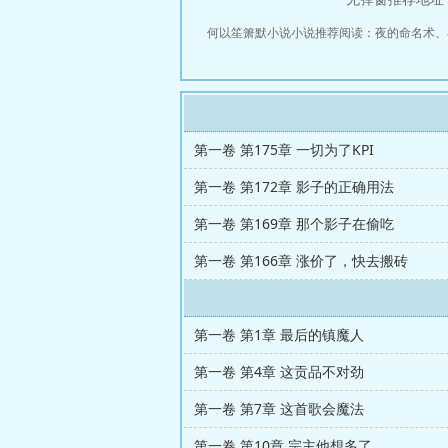
何以笙箫默小说小说推荐阅读：
夜的命名术
、
第一卷 第175章 一切为了KPI
第一卷 第172章 影子的正确用法
第一卷 第169章 那个影子在偷吃
第一卷 第166章 涨价了，快去搬砖
第一卷 第1章 最后的镇魔人
第一卷 第4章 这贡品不对劲
第一卷 第7章 这首歌会魔法
第一卷 第10章 宗主他想多了