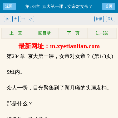
返回
第284章 京大第一课，女帝对女帝？
首页
字:
大
中
小
护眼
关灯
上一章
回目录
下一页
进书架
最新网址：m.xyetianlian.com
第284章 京大第一课，女帝对女帝？ (第1/3页)
S班内。
众人一愣，目光聚集到了顾月曦的头顶发梢。
那是什么？