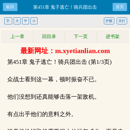
返回
第451章 鬼子逃亡！骑兵团出击
首页
字:
大
中
小
护眼
关灯
上一章
回目录
下一页
进书架
最新网址：m.xyetianlian.com
第451章 鬼子逃亡！骑兵团出击 (第1/3页)
众战士看到这一幕，顿时振奋不已。
他们没想到还真能够击落一架敌机。
有点出乎他们的意料之外。