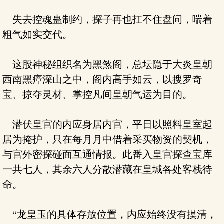
失去控魂蛊制约，探子再也扛不住盘问，喘着
粗气如实交代。
这股神秘组织名为黑煞阁，总坛隐于大炎皇朝
西南黑瘴深山之中，阁内高手如云，以搜罗奇
宝、掠夺灵材、掌控凡间皇朝气运为目的。
潜伏皇宫的内应身居内宫，平日以照料皇室起
居为掩护，只在每月月中借着采买物资的契机，
与宫外密探碰面互通情报。此番入皇宫探查宝库
一共七人，其余六人分散潜藏在皇城各处客栈待
命。
“龙皇玉的具体存放位置，内应始终没有摸清，