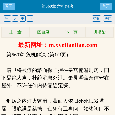
返回
第560章 危机解决
首页
字:
大
中
小
护眼
关灯
上一章
回目录
下一页
进书架
最新网址：m.xyetianlian.com
第560章 危机解决 (第1/3页)
暗卫将被俘的蒙面探子押往皇宫偏僻刑房，四
下隔绝人声，杜绝消息外泄。萧灵溪命亲信守在
屋外，不许任何内侍靠近窥探。
刑房之内灯火昏暗，蒙面人依旧死死抿紧嘴
唇，眼底满是桀骜，任凭侍卫盘问，始终闭口不