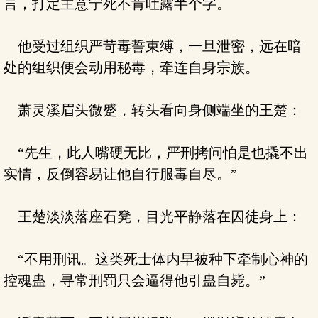
言，打定主意宁死不肯吐露半个字。
他受过组织严苛毒誓束缚，一旦泄密，远在暗
处的组织便会动用秘毒，牵连自身宗族。
萧灵溪眉头微蹙，转头看向身侧端坐的王楚：
“先生，此人嘴硬无比，严刑拷问怕是也撬不出
实情，反倒容易让他自行服毒自尽。”
王楚淡淡落座石凳，目光平静落在囚徒身上：
“不用刑讯。这类死士体内早被种下牵制心神的
控魂蛊，寻常刑罚只会逼得他引蛊自毙。”