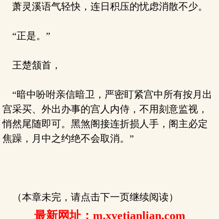
萧灵溪语气轻快，连日积压的忧虑消散不少。
“正是。”
王楚颔首，
“暗中吩咐亲信暗卫，严密盯紧宫中所有按月出
宫采买、外出办事的宫人内侍，不用刻意监视，
悄然尾随即可。黑煞阁接连折损人手，阁主必定
焦躁，月中之约绝不会取消。”
（本章未完，请点击下一页继续阅读）
最新网址：m.xyetianlian.com