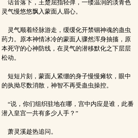
话音落下，王楚屈指轻弹，一缕温润的淡青色
灵气慢悠悠飘入蒙面人眉心。
灵气顺着经脉游走，缓缓化开禁锢神魂的蛊虫
药力。原本神情冰冷的蒙面人骤然浑身抽搐，原
本死守的心神防线，在灵气的潜移默化之下层层
松动。
短短片刻，蒙面人紧绷的身子慢慢瘫软，眼中
的执拗尽数消散，神智不再受蛊虫操控。
“说，你们组织驻地在哪，宫中内应是谁，此番
潜入皇宫一共有多少人手？”
萧灵溪趁热追问。